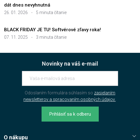
dát dnes nevyhnutná
26. 01. 2026
-
5 minuta čítanie
BLACK FRIDAY JE TU! Softvérové zľavy roka!
07. 11. 2025
-
3 minuta čítanie
Novinky na váš e-mail
Odoslaním formulára súhlasím so
zasielaním
newsletterov a spracovaním osobných údajov.
.
Prihlásiť sa k odberu
O nákupu