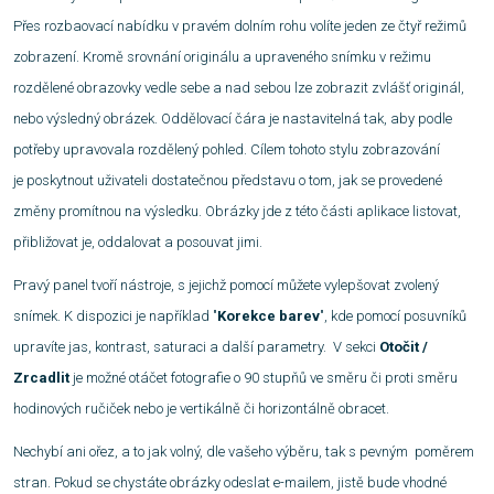
Přes rozbaovací nabídku v pravém dolním rohu volíte jeden ze čtyř režimů
zobrazení. Kromě srovnání originálu a upraveného snímku v režimu
rozdělené obrazovky vedle sebe a nad sebou lze zobrazit zvlášť originál,
nebo výsledný obrázek. Oddělovací čára je nastavitelná tak, aby podle
potřeby upravovala rozdělený pohled. Cílem tohoto stylu zobrazování
je poskytnout uživateli dostatečnou představu o tom, jak se provedené
změny promítnou na výsledku. Obrázky jde z této části aplikace listovat,
přibližovat je, oddalovat a posouvat jimi.
Pravý panel tvoří nástroje, s jejichž pomocí můžete vylepšovat zvolený
snímek. K dispozici je například "
Korekce barev
", kde pomocí posuvníků
upravíte jas, kontrast, saturaci a další parametry. V sekci
Otočit /
Zrcadlit
je možné otáčet fotografie o 90 stupňů ve směru či proti směru
hodinových ručiček nebo je vertikálně či horizontálně obracet.
Nechybí ani ořez, a to jak volný, dle vašeho výběru, tak s pevným poměrem
stran. Pokud se chystáte obrázky odeslat e-mailem, jistě bude vhodné