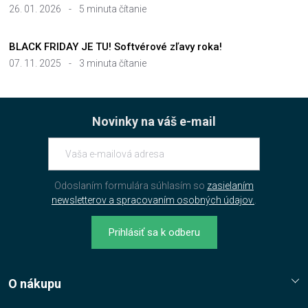
26. 01. 2026
-
5 minuta čítanie
BLACK FRIDAY JE TU! Softvérové zľavy roka!
07. 11. 2025
-
3 minuta čítanie
Novinky na váš e-mail
Odoslaním formulára súhlasím so
zasielaním
newsletterov a spracovaním osobných údajov.
.
Prihlásiť sa k odberu
O nákupu
Reklamační řád