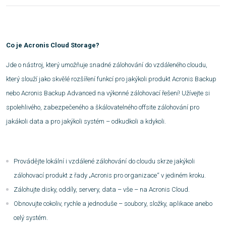
Co je Acronis Cloud Storage?
Jde o nástroj, který umožňuje snadné zálohování do vzdáleného cloudu,
který slouží jako skvělé rozšíření funkcí pro jakýkoli produkt Acronis Backup
nebo Acronis Backup Advanced na výkonné zálohovací řešení! Užívejte si
spolehlivého, zabezpečeného a škálovatelného offsite zálohování pro
jakákoli data a pro jakýkoli systém – odkudkoli a kdykoli.
Provádějte lokální i vzdálené zálohování do cloudu skrze jakýkoli
zálohovací produkt z řady „Acronis pro organizace“ v jediném kroku.
Zálohujte disky, oddíly, servery, data – vše – na Acronis Cloud.
Obnovujte cokoliv, rychle a jednoduše – soubory, složky, aplikace anebo
celý systém.