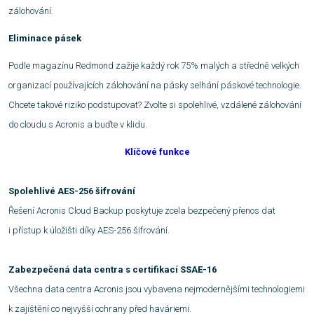
zálohování.
Eliminace pásek
Podle magazínu Redmond zažije každý rok 75% malých a středně velkých
organizací používajících zálohování na pásky selhání páskové technologie.
Chcete takové riziko podstupovat? Zvolte si spolehlivé, vzdálené zálohování
do cloudu s Acronis a buďte v klidu.
Klíčové funkce
Spolehlivé AES-256 šifrování
Řešení Acronis Cloud Backup poskytuje zcela bezpečený přenos dat
i přístup k úložišti díky AES-256 šifrování.
Zabezpečená data centra s certifikací SSAE-16
Všechna data centra Acronis jsou vybavena nejmodernějšími technologiemi
k zajištění co nejvyšší ochrany před haváriemi.