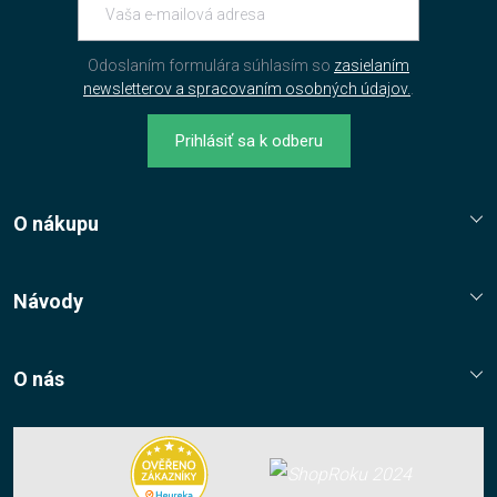
Odoslaním formulára súhlasím so
zasielaním
newsletterov a spracovaním osobných údajov.
.
Prihlásiť sa k odberu
O nákupu
Reklamační řád
Jak nakupovat?
Návody
Nákupní řád
Návody, tipy, triky
Ochrana osobních údajů
O nás
Cookies
Kontaktní údaje
Napište nám
Nákup multilicencí