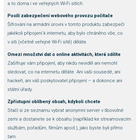
a to doma i ve veřejných Wi-Fi sítích.
Posílí zabezpečení webového provozu počítače
Šifrování na armádní úrovni v tomto produktu zabezpečí
jakékoli připojení k internetu, aby bylo chráněno vše, co
v síti (včetně veřejné Wi-Fi sítě) děláte.
Omezí množství dat o online aktivitách, která sdílíte
Zašifruje vám připojení, aby nikdo neviděl ani nemohl
sledovat, co na internetu děláte. Ani vaši sousedé, ani
hackeři, ani váš poskytovatel připojení – a dokonce ani
státní úřady.
Zpřístupní oblíbený obsah, kdykoli chcete
Stačí si ze seznamu vybrat anonymní server v libovolné
zemi a dostanete se k obsahu (například ke streamovacím
službám, pořadům, filmům apod.), jako byste byli přímo
tam.