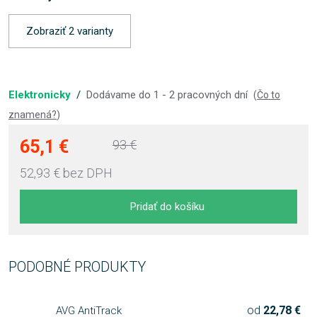
Zobraziť 2 varianty
Elektronicky
/
Dodávame do 1 - 2 pracovných dní
(
Čo to
znamená?
)
65,1 €
93 €
52,93 €
bez DPH
Pridať do košíku
PODOBNÉ PRODUKTY
od
22,78 €
AVG AntiTrack