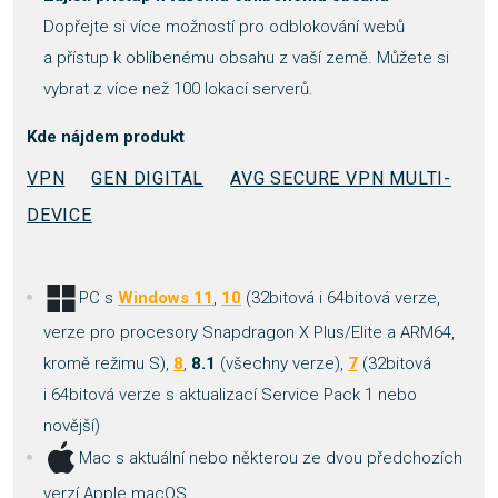
Dopřejte si více možností pro odblokování webů
a přístup k oblíbenému obsahu z vaší země. Můžete si
vybrat z více než 100 lokací serverů.
Kde nájdem produkt
VPN
GEN DIGITAL
AVG SECURE VPN MULTI-
DEVICE
PC s
Windows 11
,
10
(32bitová i 64bitová verze,
verze pro procesory Snapdragon X Plus/Elite a ARM64,
kromě režimu S),
8
,
8.1
(všechny verze),
7
(32bitová
i 64bitová verze s aktualizací Service Pack 1 nebo
novější)
Mac s aktuální nebo některou ze dvou předchozích
verzí Apple macOS