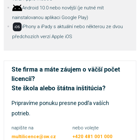
Android 10.0 nebo novější (je nutné mít
nainstalovanou aplikaci Google Play)
iPhony a iPady s aktuální nebo některou ze dvou
předchozích verzí Apple iOS
Ste firma a máte záujem o väčší počet
licencíí?
Ste škola alebo štátna inštitúcia?
Pripravíme ponuku presne podľa vaších
potrieb.
napíšte na
nebo volejte
multilicence@sw.cz
+420 481 001 000