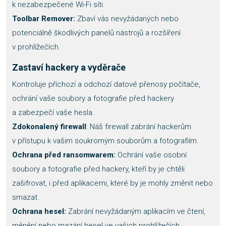
k nezabezpečené Wi-Fi síti.
Toolbar Remover:
Zbaví vás nevyžádaných nebo
potenciálně škodlivých panelů nástrojů a rozšíření
v prohlížečích.
Zastaví hackery a vyděrače
Kontroluje příchozí a odchozí datové přenosy počítače,
ochrání vaše soubory a fotografie před hackery
a zabezpečí vaše hesla.
Zdokonalený firewall
: Náš firewall zabrání hackerům
v přístupu k vašim soukromým souborům a fotografiím.
Ochrana před ransomwarem:
Ochrání vaše osobní
soubory a fotografie před hackery, kteří by je chtěli
zašifrovat, i před aplikacemi, které by je mohly změnit nebo
smazat.
Ochrana hesel:
Zabrání nevyžádaným aplikacím ve čtení,
měnění nebo mazání hesel ve vašich prohlížečích.