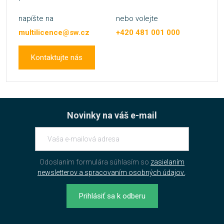
napíšte na
nebo volejte
multilicence@sw.cz
+420 481 001 000
Kontaktujte nás
Novinky na váš e-mail
Odoslaním formulára súhlasím so
zasielaním
newsletterov a spracovaním osobných údajov.
.
Prihlásiť sa k odberu