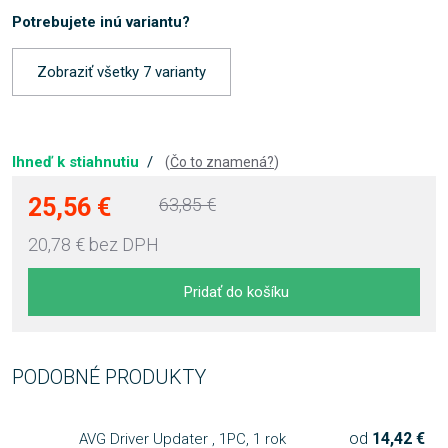
Potrebujete inú variantu?
Zobraziť všetky 7 varianty
Ihneď k stiahnutiu
/
(
Čo to znamená?
)
25,56 €
63,85 €
20,78 €
bez DPH
Pridať do košíku
PODOBNÉ PRODUKTY
od
14,42 €
AVG Driver Updater , 1PC, 1 rok