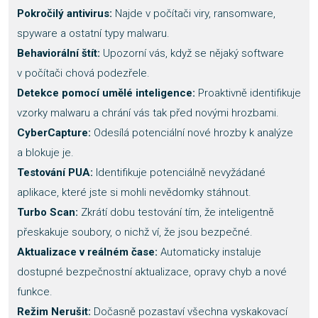
Pokročilý antivirus:
Najde v počítači viry, ransomware,
spyware a ostatní typy malwaru.
Behaviorální štít:
Upozorní vás, když se nějaký software
v počítači chová podezřele.
Detekce pomocí umělé inteligence:
Proaktivně identifikuje
vzorky malwaru a chrání vás tak před novými hrozbami.
CyberCapture:
Odesílá potenciální nové hrozby k analýze
a blokuje je.
Testování PUA:
Identifikuje potenciálně nevyžádané
aplikace, které jste si mohli nevědomky stáhnout.
Turbo Scan:
Zkrátí dobu testování tím, že inteligentně
přeskakuje soubory, o nichž ví, že jsou bezpečné.
Aktualizace v reálném čase:
Automaticky instaluje
dostupné bezpečnostní aktualizace, opravy chyb a nové
funkce.
Režim Nerušit:
Dočasně pozastaví všechna vyskakovací