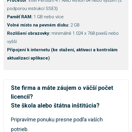
Procesor
: Intel Pentium 4 / AMD Athlon 64 nebo vyšším (s
podporou instrukcí SSE3)
Paměť RAM:
1 GB nebo více
Volné místo na pevném disku:
2 GB
Rozlišení obrazovky:
minimálně 1 024 x 768 pixelů nebo
vyšší
Připojení k internetu (ke stažení, aktivaci a kontrolám
aktualizací aplikace)
Ste firma a máte záujem o väčší počet
licencíí?
Ste škola alebo štátna inštitúcia?
Pripravíme ponuku presne podľa vaších
potrieb.