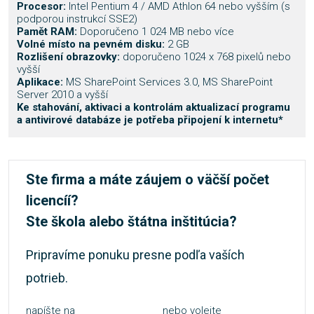
Procesor:
Intel Pentium 4 / AMD Athlon 64 nebo vyšším (s
podporou instrukcí SSE2)
Pamět RAM:
Doporučeno 1 024 MB nebo více
Volné místo na pevném disku:
2 GB
Rozlišení obrazovky:
doporučeno 1024 x 768 pixelů nebo
vyšší
Aplikace:
MS SharePoint Services 3.0, MS SharePoint
Server 2010 a vyšší
Ke stahování, aktivaci a kontrolám aktualizací programu
a antivirové databáze je potřeba připojení k internetu*
Ste firma a máte záujem o väčší počet
licencíí?
Ste škola alebo štátna inštitúcia?
Pripravíme ponuku presne podľa vaších
potrieb.
napíšte na
nebo volejte