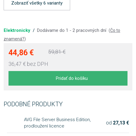
Zobraziť všetky 6 varianty
Elektronicky
/
Dodávame do 1 - 2 pracovných dní
(
Čo to
znamená?
)
44,86 €
59,81 €
36,47 €
bez DPH
Pridať do košíku
PODOBNÉ PRODUKTY
AVG File Server Business Edition,
od
27,13 €
prodloužení licence