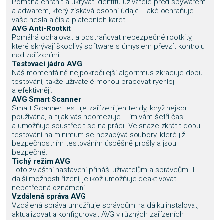
Pomáhá chránit a ukrývat identitu uživatele před spywarem
a adwarem, který získává osobní údaje. Také ochraňuje
vaše hesla a čísla platebních karet.
AVG Anti-Rootkit
Pomáhá odhalovat a odstraňovat nebezpečné rootkity,
které skrývají škodlivý software s úmyslem převzít kontrolu
nad zařízeními.
Testovací jádro AVG
Náš momentálně nejpokročilejší algoritmus zkracuje dobu
testování, takže uživatelé mohou pracovat rychleji
a efektivněji.
AVG Smart Scanner
Smart Scanner testuje zařízení jen tehdy, když nejsou
používána, a nijak vás neomezuje. Tím vám šetří čas
a umožňuje soustředit se na práci. Ve snaze zkrátit dobu
testování na minimum se nezabývá soubory, které již
bezpečnostním testováním úspěšně prošly a jsou
bezpečné.
Tichý režim AVG
Toto zvláštní nastavení přináší uživatelům a správcům IT
další možnosti řízení, jelikož umožňuje deaktivovat
nepotřebná oznámení.
Vzdálená správa AVG
Vzdálená správa umožňuje správcům na dálku instalovat,
aktualizovat a konfigurovat AVG v různých zařízeních