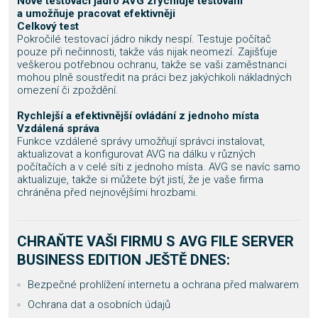
Nové testovací jádro AVG zrychluje testování
a umožňuje pracovat efektivněji
Celkový test
Pokročilé testovací jádro nikdy nespí. Testuje počítač
pouze při nečinnosti, takže vás nijak neomezí. Zajišťuje
veškerou potřebnou ochranu, takže se vaši zaměstnanci
mohou plně soustředit na práci bez jakýchkoli nákladných
omezení či zpoždění.
Rychlejší a efektivnější ovládání z jednoho místa
Vzdálená správa
Funkce vzdálené správy umožňují správci instalovat,
aktualizovat a konfigurovat AVG na dálku v různých
počítačích a v celé síti z jednoho místa. AVG se navíc samo
aktualizuje, takže si můžete být jistí, že je vaše firma
chráněna před nejnovějšími hrozbami.
CHRAŇTE VAŠI FIRMU S AVG FILE SERVER
BUSINESS EDITION JEŠTĚ DNES:
Bezpečné prohlížení internetu a ochrana před malwarem
Ochrana dat a osobních údajů