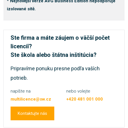
* Nejnovější verze AVG Business Edition nepodporuje
izolované sítě.
Ste firma a máte záujem o väčší počet
licencíí?
Ste škola alebo štátna inštitúcia?
Pripravíme ponuku presne podľa vaších
potrieb.
napíšte na
nebo volejte
multilicence@sw.cz
+420 481 001 000
Kontaktujte nás