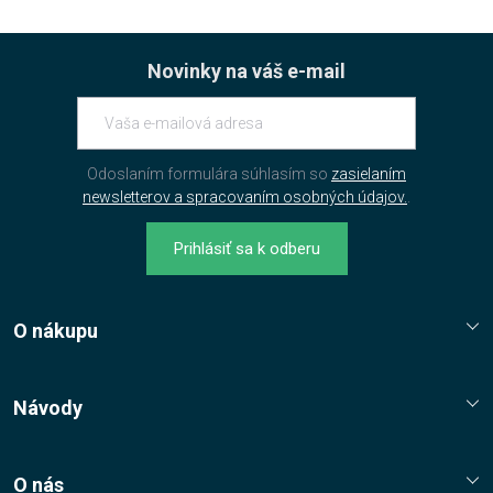
Novinky na váš e-mail
Odoslaním formulára súhlasím so
zasielaním
newsletterov a spracovaním osobných údajov.
.
Prihlásiť sa k odberu
O nákupu
Reklamační řád
Jak nakupovat?
Návody
Nákupní řád
Návody, tipy, triky
Ochrana osobních údajů
O nás