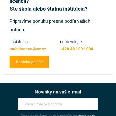
licencíí?
Ste škola alebo štátna inštitúcia?
Pripravíme ponuku presne podľa vaších
potrieb.
napíšte na
nebo volejte
multilicence@sw.cz
+420 481 001 000
Kontaktujte nás
Novinky na váš e-mail