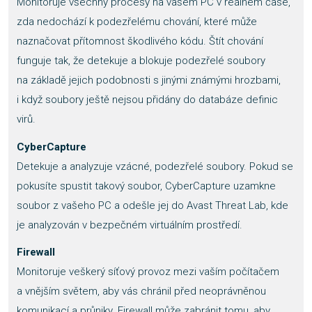
Monitoruje všechny procesy na vašem PC v reálném čase,
zda nedochází k podezřelému chování, které může
naznačovat přítomnost škodlivého kódu. Štít chování
funguje tak, že detekuje a blokuje podezřelé soubory
na základě jejich podobnosti s jinými známými hrozbami,
i když soubory ještě nejsou přidány do databáze definic
virů.
CyberCapture
Detekuje a analyzuje vzácné, podezřelé soubory. Pokud se
pokusíte spustit takový soubor, CyberCapture uzamkne
soubor z vašeho PC a odešle jej do Avast Threat Lab, kde
je analyzován v bezpečném virtuálním prostředí.
Firewall
Monitoruje veškerý síťový provoz mezi vaším počítačem
a vnějším světem, aby vás chránil před neoprávněnou
komunikací a průniky. Firewall může zabránit tomu, aby