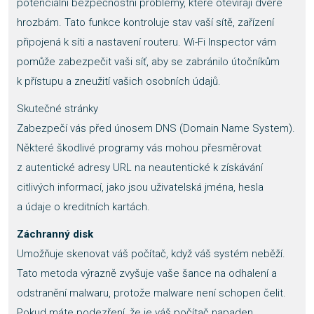
potenciální bezpečnostní problémy, které otevírají dveře
hrozbám. Tato funkce kontroluje stav vaší sítě, zařízení
připojená k síti a nastavení routeru. Wi-Fi Inspector vám
pomůže zabezpečit vaši síť, aby se zabránilo útočníkům
k přístupu a zneužití vašich osobních údajů.
Skutečné stránky
Zabezpečí vás před únosem DNS (Domain Name System).
Některé škodlivé programy vás mohou přesměrovat
z autentické adresy URL na neautentické k získávání
citlivých informací, jako jsou uživatelská jména, hesla
a údaje o kreditních kartách.
Záchranný disk
Umožňuje skenovat váš počítač, když váš systém neběží.
Tato metoda výrazně zvyšuje vaše šance na odhalení a
odstranění malwaru, protože malware není schopen čelit.
Pokud máte podezření, že je váš počítač napaden