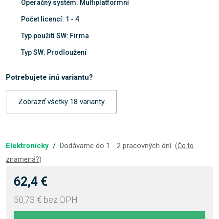
Operačný systém: Multiplatformní
Počet licencí: 1 - 4
Typ použití SW: Firma
Typ SW: Prodloužení
Potrebujete inú variantu?
Zobraziť všetky 18 varianty
Elektronicky
/
Dodávame do 1 - 2 pracovných dní
(
Čo to
znamená?
)
62,4 €
50,73 €
bez DPH