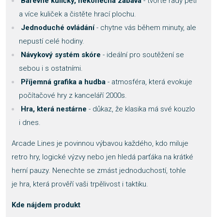
Barevné kuličky, nekonečná zábava
- tvořte řady pěti
a více kuliček a čistěte hrací plochu.
Jednoduché ovládání
- chytne vás během minuty, ale
nepustí celé hodiny.
Návykový systém skóre
- ideální pro soutěžení se
sebou i s ostatními.
Příjemná grafika a hudba
- atmosféra, která evokuje
počítačové hry z kanceláří 2000s.
Hra, která nestárne
- důkaz, že klasika má své kouzlo
i dnes.
Arcade Lines je povinnou výbavou každého, kdo miluje
retro hry, logické výzvy nebo jen hledá parťáka na krátké
herní pauzy. Nenechte se zmást jednoduchostí, tohle
je hra, která prověří vaši trpělivost i taktiku.
Kde nájdem produkt