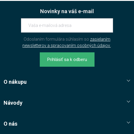
Novinky na váš e-mail
Odoslaním formulára súhlasím so
zasielaním
newsletterov a spracovaním osobných údajov.
.
Prihlásiť sa k odberu
O nákupu
Reklamační řád
Jak nakupovat?
Návody
Nákupní řád
Návody, tipy, triky
Ochrana osobních údajů
O nás
Cookies