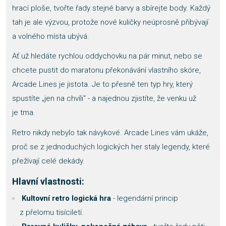
hrací ploše, tvořte řady stejné barvy a sbírejte body. Každý
tah je ale výzvou, protože nové kuličky neúprosně přibývají
a volného místa ubývá.
Ať už hledáte rychlou oddychovku na pár minut, nebo se
chcete pustit do maratonu překonávání vlastního skóre,
Arcade Lines je jistota. Je to přesně ten typ hry, který
spustíte „jen na chvíli“ - a najednou zjistíte, že venku už
je tma.
Retro nikdy nebylo tak návykové. Arcade Lines vám ukáže,
proč se z jednoduchých logických her staly legendy, které
přežívají celé dekády.
Hlavní vlastnosti:
Kultovní retro logická hra
- legendární princip
z přelomu tisíciletí.