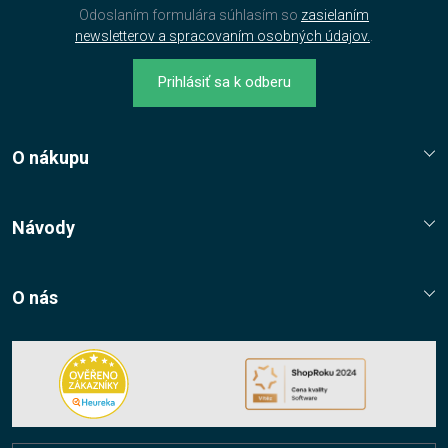
Odoslaním formulára súhlasím so
zasielaním
newsletterov a spracovaním osobných údajov.
.
Prihlásiť sa k odberu
O nákupu
Reklamační řád
Jak nakupovat?
Návody
Nákupní řád
Návody, tipy, triky
Ochrana osobních údajů
O nás
Cookies
Kontaktní údaje
Napište nám
Nákup multilicencí
Facebook