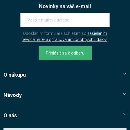
Novinky na váš e-mail
Odoslaním formulára súhlasím so
zasielaním
newsletterov a spracovaním osobných údajov.
.
Prihlásiť sa k odberu
O nákupu
Reklamační řád
Jak nakupovat?
Návody
Nákupní řád
Návody, tipy, triky
Ochrana osobních údajů
O nás
Cookies
Kontaktní údaje