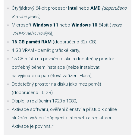
Čtyřjádrový 64-bit procesor
Intel
nebo
AMD
(doporučeno
8 a více jader)
,
Microsoft
Windows 11
nebo
Windows 10
64bit (
verze
V20H2 nebo novější
),
16 GB paměti RAM
(doporučeno 32+ GB),
4 GB VRAM - pamět grafické karty,
15 GB místa na pevném disku a dodatečný prostor
potřebný během instalace (nelze instalovat
na vyjímatelná paměťová zařízení Flash),
Dodatečný prostor na disku jako mezipaměť
(doporučeno 10 GB),
Displej s rozlišením 1920 x 1080,
Aktivace softwaru, ověření členství a přístup k online
službám vyžadují připojení k internetu a registraci.
Aktivace je povinná.*