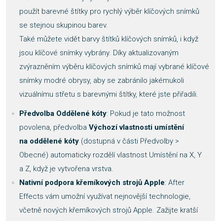
použít barevné štítky pro rychlý výběr klíčových snímků
se stejnou skupinou barev.
Také můžete vidět barvy štítků klíčových snímků, i když
jsou klíčové snímky vybrány. Díky aktualizovaným
zvýrazněním výběru klíčových snímků mají vybrané klíčové
snímky modré obrysy, aby se zabránilo jakémukoli
vizuálnímu střetu s barevnými štítky, které jste přiřadili.
Předvolba Oddělené kóty
: Pokud je tato možnost
povolena, předvolba
Výchozí vlastnosti
umístění
na oddělené kóty
(dostupná v části Předvolby >
Obecné) automaticky rozdělí vlastnost Umístění na X, Y
a Z, když je vytvořena vrstva.
Nativní podpora křemíkových strojů Apple
: After
Effects vám umožní využívat nejnovější technologie,
včetně nových křemíkových strojů Apple. Zažijte kratší