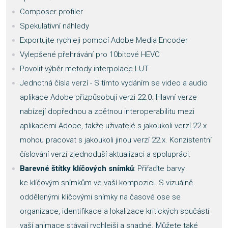
Composer profiler
Spekulativní náhledy
Exportujte rychleji pomocí Adobe Media Encoder
Vylepšené přehrávání pro 10bitové HEVC
Povolit výběr metody interpolace LUT
Jednotná čísla verzí - S tímto vydáním se video a audio
aplikace Adobe přizpůsobují verzi 22.0. Hlavní verze
nabízejí dopřednou a zpětnou interoperabilitu mezi
aplikacemi Adobe, takže uživatelé s jakoukoli verzí 22.x
mohou pracovat s jakoukoli jinou verzí 22.x. Konzistentní
číslování verzí zjednoduší aktualizaci a spolupráci.
Barevné štítky klíčových snímků
: Přiřaďte barvy
ke klíčovým snímkům ve vaší kompozici. S vizuálně
oddělenými klíčovými snímky na časové ose se
organizace, identifikace a lokalizace kritických součástí
vaší animace stávají rychlejší a snadné. Můžete také