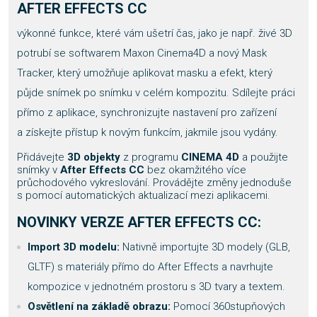
AFTER EFFECTS CC
výkonné funkce, které vám ušetrí čas, jako je např. živé 3D
potrubí se softwarem Maxon Cinema4D a nový Mask
Tracker, který umožňuje aplikovat masku a efekt, který
půjde snímek po snímku v celém kompozitu. Sdílejte práci
přímo z aplikace, synchronizujte nastavení pro zařízení
a získejte přístup k novým funkcím, jakmile jsou vydány.
Přidávejte
3D objekty
z programu
CINEMA 4D
a použijte
snímky v
After Effects CC
bez okamžitého více
průchodového vykreslování. Provádějte změny jednoduše
s pomocí automatických aktualizací mezi aplikacemi.
NOVINKY VERZE
AFTER EFFECTS
CC:
Import 3D modelu:
Nativně importujte 3D modely (GLB,
GLTF) s materiály přímo do After Effects a navrhujte
kompozice v jednotném prostoru s 3D tvary a textem.
Osvětlení na základě obrazu:
Pomocí 360stupňových