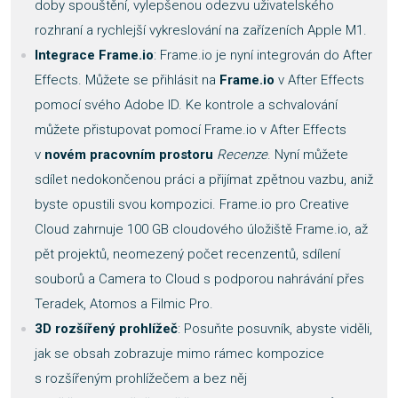
doby spouštění, vylepšenou odezvu uživatelského
rozhraní a rychlejší vykreslování na zařízeních Apple M1.
Integrace Frame.io
: Frame.io je nyní integrován do After
Effects. Můžete se přihlásit na
Frame.io
v After Effects
pomocí svého Adobe ID. Ke kontrole a schvalování
můžete přistupovat pomocí Frame.io v After Effects
v
novém
pracovním prostoru
Recenze
. Nyní můžete
sdílet nedokončenou práci a přijímat zpětnou vazbu, aniž
byste opustili svou kompozici. Frame.io pro Creative
Cloud zahrnuje 100 GB cloudového úložiště Frame.io, až
pět projektů, neomezený počet recenzentů, sdílení
souborů a Camera to Cloud s podporou nahrávání přes
Teradek, Atomos a Filmic Pro.
3D rozšířený prohlížeč
: Posuňte posuvník, abyste viděli,
jak se obsah zobrazuje mimo rámec kompozice
s rozšířeným prohlížečem a bez něj