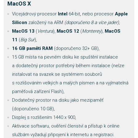
MacOS X
Vícejádrový procesor
Intel
64-bit, nebo procesor
Apple
Silicon
založený na ARM
(doporučeno 8 a více jader)
,
MacOS 13
(
Ventura
),
MacOS 12
(
Monterey
),
MacOS
11
(
Big Sur
),
16 GB paměti RAM
(doporučeno 32+ GB),
15 GB místa na pevném disku ke spuštění instalace
a dodatečný prostor potřebný během instalace (nelze
instalovat na svazek se systémem souborů
s rozlišováním velkých a malých písmen a na vyjímatelná
paměťová zařízení Flash),
Dodatečný prostor na disku jako mezipaměť
(doporučeno 10 GB),
Displej s rozlišením 1440 x 900,
Aktivace softwaru, ověření členství a přístup k online
službám vyžadují připojení k internetu a registraci.