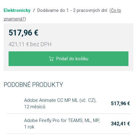
Elektronicky
/
Dodávame do 1 - 2 pracovných dní
(
Čo to
znamená?
)
517,96 €
421,11 €
bez DPH
Pridať do košíku
PODOBNÉ PRODUKTY
Adobe Animate CC MP ML (vč. CZ),
517,96 €
12 měsíců
Adobe Firefly Pro for TEAMS, ML, MP,
342,41 €
1 rok