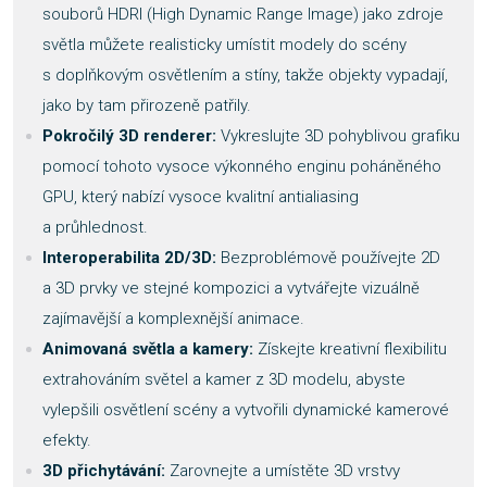
souborů HDRI (High Dynamic Range Image) jako zdroje
světla můžete realisticky umístit modely do scény
s doplňkovým osvětlením a stíny, takže objekty vypadají,
jako by tam přirozeně patřily.
Pokročilý 3D renderer:
Vykreslujte 3D pohyblivou grafiku
pomocí tohoto vysoce výkonného enginu poháněného
GPU, který nabízí vysoce kvalitní antialiasing
a průhlednost.
Interoperabilita 2D/3D:
Bezproblémově používejte 2D
a 3D prvky ve stejné kompozici a vytvářejte vizuálně
zajímavější a komplexnější animace.
Animovaná světla a kamery:
Získejte kreativní flexibilitu
extrahováním světel a kamer z 3D modelu, abyste
vylepšili osvětlení scény a vytvořili dynamické kamerové
efekty.
3D přichytávání:
Zarovnejte a umístěte 3D vrstvy