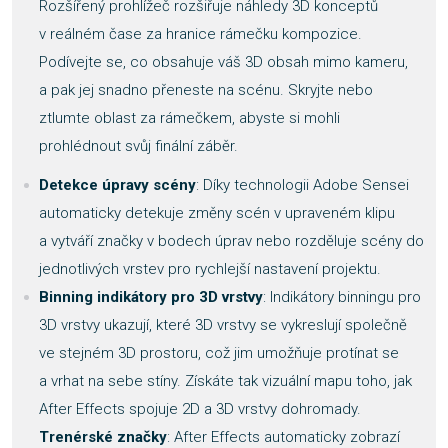
Rozšířený prohlížeč rozšiřuje náhledy 3D konceptů
v reálném čase za hranice rámečku kompozice.
Podívejte se, co obsahuje váš 3D obsah mimo kameru,
a pak jej snadno přeneste na scénu. Skryjte nebo
ztlumte oblast za rámečkem, abyste si mohli
prohlédnout svůj finální záběr.
Detekce úpravy scény
: Díky technologii Adobe Sensei
automaticky detekuje změny scén v upraveném klipu
a vytváří značky v bodech úprav nebo rozděluje scény do
jednotlivých vrstev pro rychlejší nastavení projektu.
Binning indikátory pro 3D vrstvy
: Indikátory binningu pro
3D vrstvy ukazují, které 3D vrstvy se vykreslují společně
ve stejném 3D prostoru, což jim umožňuje protínat se
a vrhat na sebe stíny. Získáte tak vizuální mapu toho, jak
After Effects spojuje 2D a 3D vrstvy dohromady.
Trenérské značky
: After Effects automaticky zobrazí