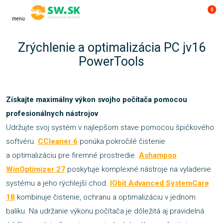
0
menu
Zrýchlenie a optimalizácia PC jv16
PowerTools
Získajte maximálny výkon svojho počítača pomocou
profesionálnych nástrojov
Udržujte svoj systém v najlepšom stave pomocou špičkového
softvéru.
CCleaner 6
ponúka pokročilé čistenie
a optimalizáciu pre firemné prostredie.
Ashampoo
WinOptimizer 27
poskytuje komplexné nástroje na vyladenie
systému a jeho rýchlejší chod.
IObit Advanced SystemCare
18
kombinuje čistenie, ochranu a optimalizáciu v jednom
balíku. Na udržanie výkonu počítača je dôležitá aj pravidelná