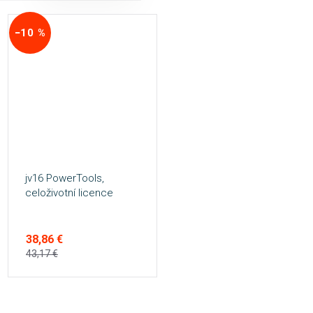
−10 %
jv16 PowerTools,
celoživotní licence
38,86 €
43,17 €