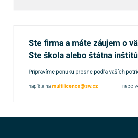
Ste firma a máte záujem o vä
Ste škola alebo štátna inštit
Pripravíme ponuku presne podľa vaších potri
napíšte na
multilicence@sw.cz
nebo v