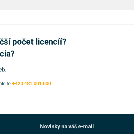
čší počet licencíí?
úcia?
eb.
olejte
+420 481 001 000
Novinky na váš e-mail