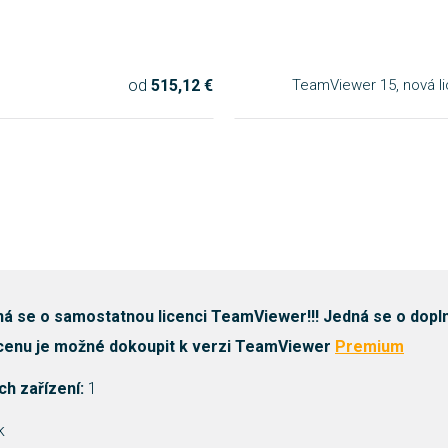
od
515,12 €
TeamViewer 15, nová li
á se o samostatnou licenci TeamViewer!!! Jedná se o doplně
cenu je možné dokoupit k verzi TeamViewer
Premium
h zařízení:
1
k