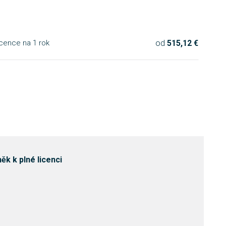
od
515,12 €
cence na 1 rok
k k plné licenci