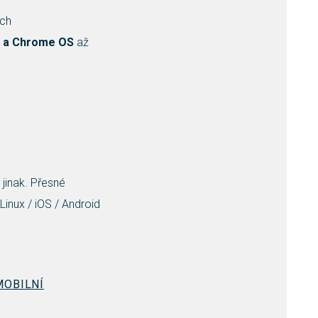
ěch
eo a Chrome OS
až
jinak. Přesné
Linux / iOS / Android
MOBILNÍ