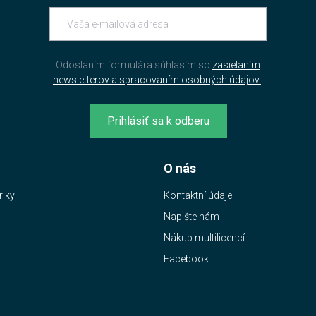
Odoslaním formulára súhlasím so
zasielaním
newsletterov a spracovaním osobných údajov.
.
Prihlásiť sa k odberu
O nás
riky
Kontaktní údaje
Napište nám
Nákup multilicencí
Facebook