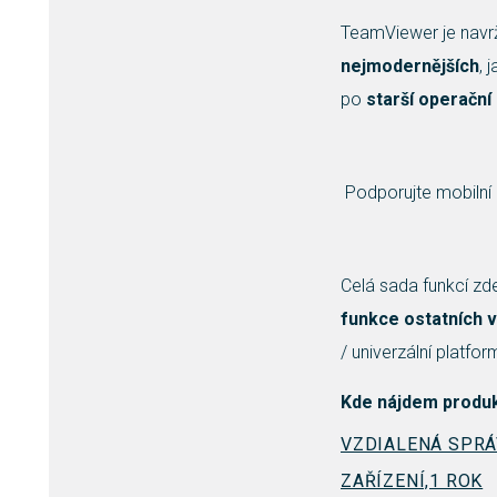
TeamViewer je navrž
nejmodernějších
, 
po
starší operačn
Podporujte mobilní 
Celá sada funkcí zd
funkce ostatních v
/ univerzální platfo
Kde nájdem produ
VZDIALENÁ SPRÁ
ZAŘÍZENÍ,1 ROK