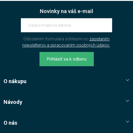
Novinky na váš e-mail
Odoslaním formulára súhlasím so
zasielaním
newsletterov a spracovaním osobných údajov.
.
Prihlásiť sa k odberu
O nákupu
Reklamační řád
Jak nakupovat?
Návody
Nákupní řád
Návody, tipy, triky
Ochrana osobních údajů
O nás
Cookies