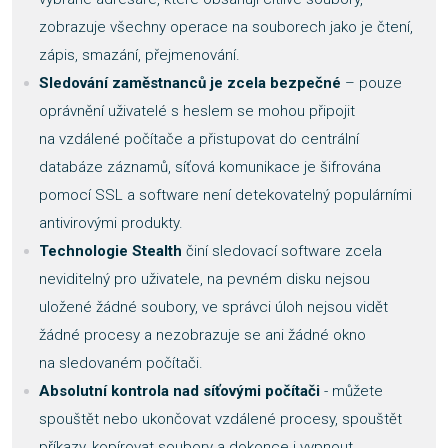
zobrazuje všechny operace na souborech jako je čtení,
zápis, smazání, přejmenování.
Sledování zaměstnanců je zcela bezpečné
– pouze
oprávnění uživatelé s heslem se mohou připojit
na vzdálené počítače a přistupovat do centrální
databáze záznamů, síťová komunikace je šifrována
pomocí SSL a software není detekovatelný populárními
antivirovými produkty.
Technologie Stealth
činí sledovací software zcela
neviditelný pro uživatele, na pevném disku nejsou
uložené žádné soubory, ve správci úloh nejsou vidět
žádné procesy a nezobrazuje se ani žádné okno
na sledovaném počítači.
Absolutní kontrola nad síťovými počítači
- můžete
spouštět nebo ukončovat vzdálené procesy, spouštět
příkazy, kopírovat soubory a dokonce i vypnout