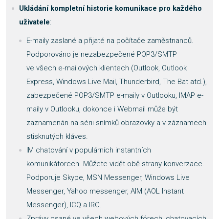
Ukládání kompletní historie komunikace pro každého
uživatele
:
E-maily zaslané a přijaté na počítače zaměstnanců.
Podporováno je nezabezpečené POP3/SMTP
ve všech e-mailových klientech (Outlook, Outlook
Express, Windows Live Mail, Thunderbird, The Bat atd.),
zabezpečené POP3/SMTP e-maily v Outlooku, IMAP e-
maily v Outlooku, dokonce i Webmail může být
zaznamenán na sérii snímků obrazovky a v záznamech
stisknutých kláves.
IM chatování v populárních instantních
komunikátorech. Můžete vidět obě strany konverzace.
Podporuje Skype, MSN Messenger, Windows Live
Messenger, Yahoo messenger, AIM (AOL Instant
Messenger), ICQ a IRC.
Zprávy psané ve všech webových fórech, chatovacích