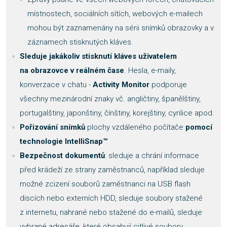
místnostech, sociálních sítích, webových e-mailech
mohou být zaznamenány na sérii snímků obrazovky a v
záznamech stisknutých kláves.
Sleduje jakákoliv stisknutí kláves uživatelem
na obrazovce v reálném čase
. Hesla, e-maily,
konverzace v chatu -
Activity Monitor
podporuje
všechny mezinárodní znaky vč. angličtiny, španělštiny,
portugalštiny, japonštiny, čínštiny, korejštiny, cyrilice apod.
Pořizování snímků
plochy vzdáleného počítače
pomocí
technologie IntelliSnap
™
Bezpečnost dokumentů
: sleduje a chrání informace
před krádeží ze strany zaměstnanců, například sleduje
možné zcizení souborů zaměstnanci na USB flash
discích nebo externích HDD, sleduje soubory stažené
z internetu, nahrané nebo stažené do e-mailů, sleduje
vybrané adresáře, které obsahují citlivé soubory,