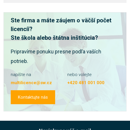
Ste firma a máte záujem o väčší počet
licencíí?
Ste škola alebo štátna inštitúcia?
Pripravíme ponuku presne podľa vaších
potrieb.
napíšte na
nebo volejte
multilicence@sw.cz
+420 481 001 000
Kontaktujte nás