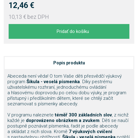
12,46 €
10,13 €
bez DPH
Pridať do košíku
Popis produktu
Abeceda není věda! O tom Vaše děti přesvědčí výukový
program
Šikula - veselá písmenka
. Díky pestrému
uživatelskému rozhraní, jednoduchému ovládání
a hlasovému doprovodu po celou dobu výuky, je program
přístupný i předškolním dětem, které se chtějí začít
seznamovat s písmenky abecedy.
V programu naleznete
téměř 300 základních slov
, z nichž
každé je
doprovázeno obrázkem a zvukem
. Děti se naučí
postupně poznávat písmenka, řadit je podle abecedy
a skládat z nich slova. Kromě
7 výukových cvičení
s nastavitelnou obtížností,
Šikula - veselá písmenka
potěší