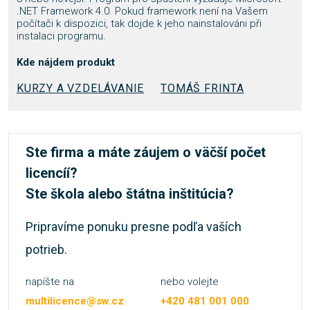
.NET Framework 4.0. Pokud framework není na Vašem
počítači k dispozici, tak dojde k jeho nainstalováni při
instalaci programu.
Kde nájdem produkt
KURZY A VZDELÁVANIE
TOMÁŠ FRINTA
Ste firma a máte záujem o väčší počet
licencíí?
Ste škola alebo štátna inštitúcia?
Pripravíme ponuku presne podľa vaších
potrieb.
napíšte na
nebo volejte
multilicence@sw.cz
+420 481 001 000