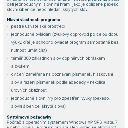
děti jednoduchými slovními hrami, jako je oblíbené pexeso,
slovní šibenice nebo hledání skrytých slov.
Hlavní vlastnosti programu:
pestré uživatelské prostředí
jednoduché ovládání (zvukový doprovod po celou dobu
výuky, dítě je schopno ovládat program samostatně bez
nutnosti umět číst)
téměř 300 základních slov doplněných obrázkem
a zvukem
cvičení zaměřená na poznávání písmenek, hláskování
slov a řazení písmenek podle abecedy v několika
úrovních obtížnosti
jednoduché slovní hry pro zpestření výuky (pexeso,
slovní šibenice, skrytá slova)
Systémové požadavky:
Počítač s operačním systémem Windows XP SP3, Vista, 7,
8 nebo novější. Program pro spuštění vyžaduje Microsoft