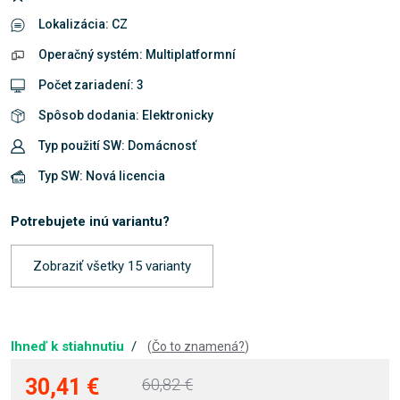
Lokalizácia: CZ
Operačný systém: Multiplatformní
Počet zariadení: 3
Spôsob dodania: Elektronicky
Typ použití SW: Domácnosť
Typ SW: Nová licencia
Potrebujete inú variantu?
Zobraziť všetky 15 varianty
Ihneď k stiahnutiu
/
(
Čo to znamená?
)
30,41 €
60,82 €