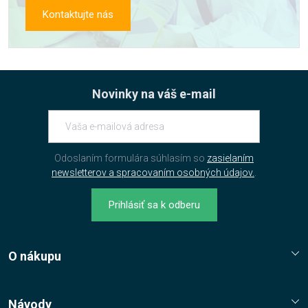
Kontaktujte nás
Novinky na váš e-mail
Odoslaním formulára súhlasím so
zasielaním
newsletterov a spracovaním osobných údajov.
.
Prihlásiť sa k odberu
O nákupu
Reklamační řád
Jak nakupovat?
Návody