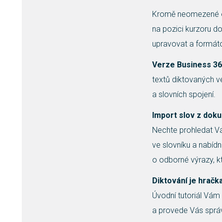
Kromě neomezené ed
na pozici kurzoru do
upravovat a formáto
Verze Business 3
textů diktovaných v
a slovních spojení.
Import slov z dok
Nechte prohledat V
ve slovníku a nabíd
o odborné výrazy, kt
Diktování je hračk
Úvodní tutoriál Vám
a provede Vás správ