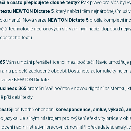
ači a často přepisujete dlouhé texty?
Pak právě pro Vás byl v
o textu NEWTON Dictate 5
, který nabízí i těm nejnáročnějším už
 dokumentů. Nová verze
NEWTON Dictate 5
prošla kompletní ino
ější technologie neuronových sítí Vám nyní nabízí doposud nejv
přepsaného textu.
365
Vám umožní přenášet licenci mezi počítači. Navíc umožňuje 
ogramu po celé zaplacené období. Dostanete automaticky nejen a
jší verze NEWTON Dictate.
usiness 365
promění Váš počítač v novou digitální asistentku, kt
 píší delší texty.
častěji
při tvorbě obchodní
korespondence, smluv, výkazů, an
 jazyka. Je silným nástrojem pro zvýšení efektivity práce v obla
 ocení i administrativní pracovníci, novináři, překladatelé, analytici