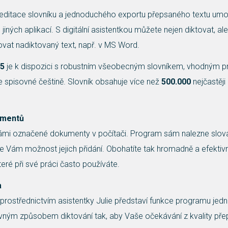
itace slovníku a jednoduchého exportu přepsaného textu umožň
 jiných aplikací. S digitální asistentkou můžete nejen diktovat, a
vat nadiktovaný text, např. v MS Word.
65
je k dispozici s robustním všeobecným slovníkem, vhodným p
e spisovné češtině. Slovník obsahuje více než
500.000
nejčastěji
umentů
ámi označené dokumenty v počítači. Program sám nalezne slova
ne Vám možnost jejich přidání. Obohatíte tak hromadně a efektiv
eré při své práci často používáte.
a
 prostřednictvím asistentky Julie představí funkce programu jed
ným způsobem diktování tak, aby Vaše očekávání z kvality pře