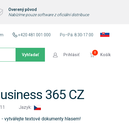
Overený pôvod
Nabízíme pouze software z oficiální distribuce
ám
+420 481 001 000
Po–Pá: 8:30-17:00
0
Vyhľadať
Prihlásiť
Košík
usiness 365 CZ
811
Jazyk:
e - vytvářejte textové dokumenty hlasem!