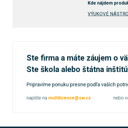
Kde nájdem produ
VÝUKOVÉ NÁSTR
Ste firma a máte záujem o vä
Ste škola alebo štátna inštit
Pripravíme ponuku presne podľa vaších potri
napíšte na
multilicence@sw.cz
nebo v