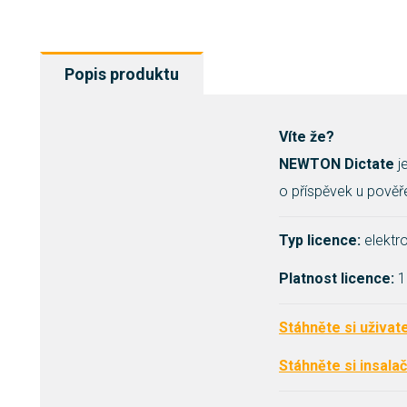
Popis produktu
Víte že?
NEWTON Dictate
j
o příspěvek u pověř
Typ licence:
elektr
Platnost licence:
1
Stáhněte si uživat
Stáhněte si insala