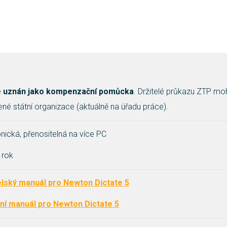
e
uznán jako kompenzační pomůcka
. Držitelé průkazu ZTP m
ené státní organizace (aktuálně na úřadu práce).
onická, přenositelná na více PC
 rok
elský manuál pro Newton Dictate 5
ční manuál pro Newton Dictate 5