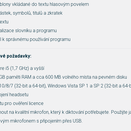
šablony vkládané do textu hlasovým povelem
částek, symbolů, titulů a zkratek
extu
alizace slovníku a programu
ál k správnému používání programu
vé požadavky:
re i5 (1,7 GHz) a vyšší
GB paměti RAM a cca 600 MB volného místa na pevném disku
/8/7 (32-bit a 64-bit), Windows Vista SP 1 a SP 2 (32-bit a 64-b
ojení headsetu
etu pro ověření licence
 na kvalitní mikrofon, který k diktování potřebujete. Použijte ja
vým mikrofonem s připojením přes USB.