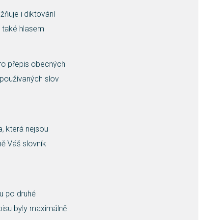
uje i diktování
le také hlasem
ro přepis obecných
 používaných slov
, která nejsou
ně Váš slovník
nu po druhé
pisu byly maximálně