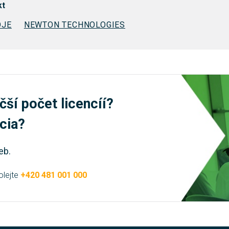
kt
OJE
NEWTON TECHNOLOGIES
čší počet licencíí?
úcia?
eb.
olejte
+420 481 001 000