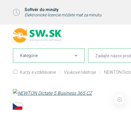
Softvér do minúty
Elektronické licencie môžete mať za minútu
Kategórie
Kurzy a vzdelávanie
/
Výukové nástroje
/
NEWTON Dicta