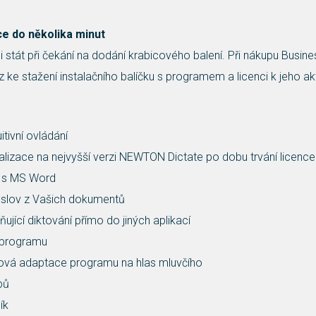
ce do několika minut
 stát při čekání na dodání krabicového balení. Při nákupu Busin
 ke stažení instalačního balíčku s programem a licenci k jeho ak
tivní ovládání
lizace na nejvyšší verzi NEWTON Dictate po dobu trvání licence
a s MS Word
slov z Vašich dokumentů
jící diktování přímo do jiných aplikací
 programu
ová adaptace programu na hlas mluvčího
pů
ík