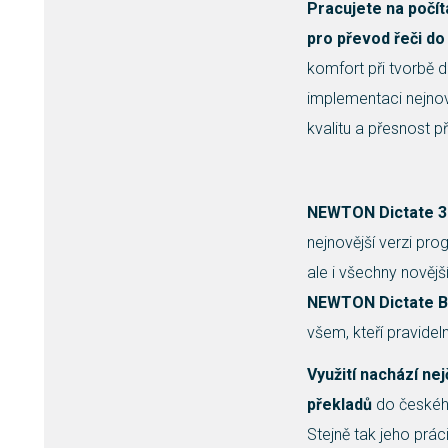
Pracujete na počít
pro převod řeči d
komfort při tvorbě
implementaci nejnov
kvalitu a přesnost 
NEWTON Dictate 
nejnovější verzi pr
ale i všechny nově
NEWTON Dictate B
všem, kteří pravidelně
Využití nachází nej
překladů
do českého
Stejně tak jeho práci