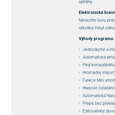
splněny.
Elektronická licen
Nenechte svou práci
několika minut odkaz
Výhody programu:
Jednoduché a intui
Automatická aktua
Plná kompatibilit
Hromadný import 
Funkce Mini umožňu
Hlasové ovládání
Automatická hlas
Přepis bez překle
Editovatelný slovn