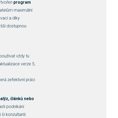
ytvořen
program
ivatelům maximální
vací a díky
yšší dostupnou
používat vždy tu
ktualizace verze 5,
erá zefektivní práci
alýz, článků nebo
sti podnikání.
 či konzultanti.