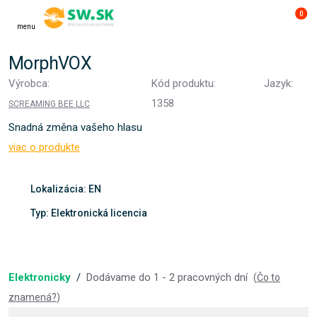
0
menu
MorphVOX
Výrobca:
Kód produktu:
Jazyk:
1358
SCREAMING BEE LLC
Snadná změna vašeho hlasu
viac o produkte
Lokalizácia: EN
Typ: Elektronická licencia
Elektronicky
/
Dodávame do 1 - 2 pracovných dní
(
Čo to
znamená?
)