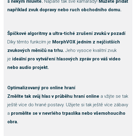
s někým mluvíte.
Napalte tak své kamarády!
Můžete přidat
například zvuk dopravy nebo ruch obchodního domu.
Špičkové algoritmy a ultra-tiché zrušení zvuků v pozadí
Díky těmto funkcím je
MorphVOX jedním z nejčistších
zvukových měničů na trhu.
Jeho vysoce kvalitní zvuk
je
ideální pro vytváření hlasových zpráv pro váš video
nebo audio projekt.
Optimalizovaný pro online hraní
Změňte tak svůj hlas v průběhu hraní online
a vžijte se tak
ještě více do hrané postavy. Užijete si tak ještě více zábavy
a
proměňte se v nevrlého trpaslíka nebo všemohoucího
obra.