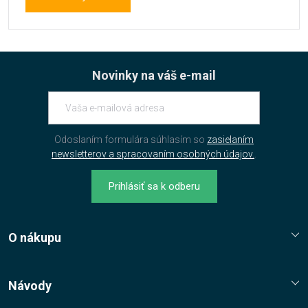
Novinky na váš e-mail
Odoslaním formulára súhlasím so
zasielaním
newsletterov a spracovaním osobných údajov.
.
Prihlásiť sa k odberu
O nákupu
Reklamační řád
Jak nakupovat?
Návody
Nákupní řád