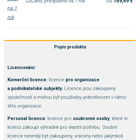
od
149,49 €
GoLand, předplatné na 1 rok
Popis produktu
Licencování:
Komerční licence:
licence
pro organizace
a podnikatelské subjekty.
Licence jsou zakoupeny
společností a mohou být používány jednotlivcem v rámci
této organizace.
Personal licence:
licence pro
soukromé osoby
, které si
licenci zakoupí výhradně pro vlastní potřebu. Osobní
licence nesmějí být zakoupeny, vráceny nebo jakýmkoli