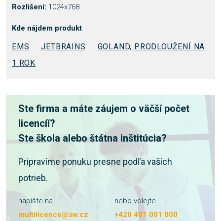
Rozlišení:
1024x768
Kde nájdem produkt
EMS
JETBRAINS
GOLAND, PRODLOUŽENÍ NA
1 ROK
Ste firma a máte záujem o väčší počet
licencíí?
Ste škola alebo štátna inštitúcia?
Pripravíme ponuku presne podľa vaších
potrieb.
napíšte na
nebo volejte
multilicence@sw.cz
+420 481 001 000