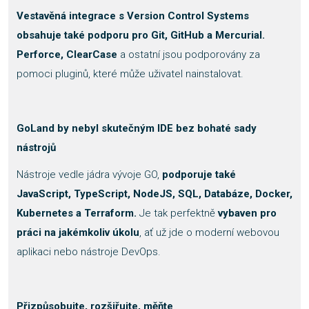
Vestavěná integrace s Version Control Systems
obsahuje také podporu pro Git, GitHub a Mercurial.
Perforce, ClearCase
a ostatní jsou podporovány za
pomoci pluginů, které může uživatel nainstalovat.
GoLand by nebyl skutečným IDE bez bohaté sady
nástrojů
Nástroje vedle jádra vývoje GO,
podporuje také
JavaScript, TypeScript, NodeJS, SQL, Databáze, Docker,
Kubernetes a Terraform.
Je tak perfektně
vybaven pro
práci na jakémkoliv úkolu
, ať už jde o moderní webovou
aplikaci nebo nástroje DevOps.
Přizpůsobujte, rozšiřujte, měňte