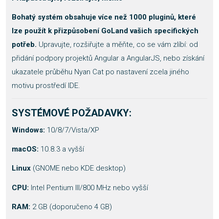
Bohatý systém obsahuje více než 1000 pluginů, které
lze použít k přizpůsobení GoLand vašich specifických
potřeb.
Upravujte, rozšiřujte a měňte, co se vám zlíbí: od
přidání podpory projektů Angular a AngularJS, nebo získání
ukazatele průběhu Nyan Cat po nastavení zcela jiného
motivu prostředí IDE.
SYSTÉMOVÉ POŽADAVKY:
Windows:
10/8/7/Vista/XP
macOS:
10.8.3 a vyšší
Linux
(GNOME nebo KDE desktop)
CPU:
Intel Pentium III/800 MHz nebo vyšší
RAM:
2 GB (doporučeno 4 GB)