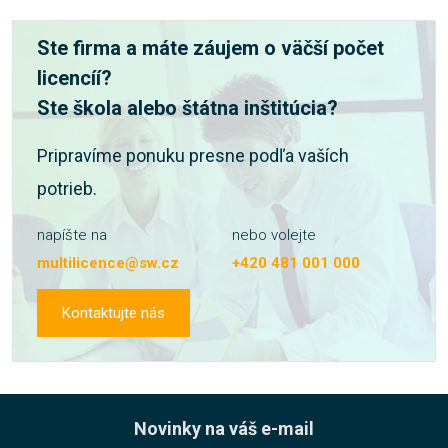
Ste firma a máte záujem o väčší počet
licencíí?
Ste škola alebo štátna inštitúcia?
Pripravíme ponuku presne podľa vaších
potrieb.
napíšte na
nebo volejte
multilicence@sw.cz
+420 481 001 000
Kontaktujte nás
Novinky na váš e-mail