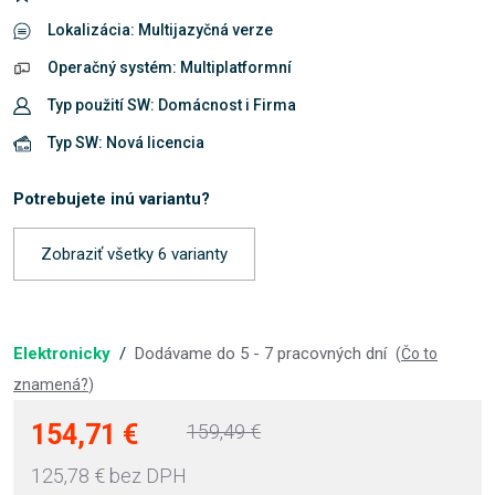
Lokalizácia: Multijazyčná verze
Operačný systém: Multiplatformní
Typ použití SW: Domácnost i Firma
Typ SW: Nová licencia
Potrebujete inú variantu?
Zobraziť všetky 6 varianty
Elektronicky
/
Dodávame do 5 - 7 pracovných dní
(
Čo to
znamená?
)
154,71 €
159,49 €
125,78 €
bez DPH