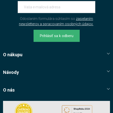
Odoslaním formulára súhlasím so
zasielaním
newsletterov a spracovaním osobných údajov.
.
Prihlásiť sa k odberu
O nákupu
Reklamační řád
Jak nakupovat?
Návody
Nákupní řád
Návody, tipy, triky
Ochrana osobních údajů
O nás
Cookies
Kontaktní údaje
Napište nám