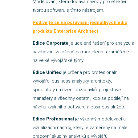
Modelování, která dodává návody pro efektivní
tvorbu softwaru s tímto nástrojem.
Podívejte se na porovnání jednotlivých edic
produktu Enterprise Architect
Edice Corporate
je ucelené řešení pro analýzu a
navrhování založené na modelech a zaměřené
na velké vývojářské týmy.
Edice Unified
je určena pro profesionální
vývojáře, business analytiky, architekty,
specialisty na řízení požadavků, projektové
manažery a všechny ostatní, kdo se podílejí na
návrhu kvalitního softwaru a business služeb.
Edice Professional
je výkonný modelovací a
vizualizační nástroj, který je zaměřený na malé
pracovní skupiny analytiků a vývojářů.