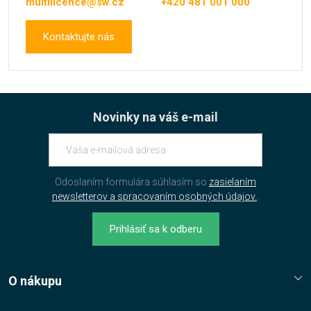
multilicence@sw.cz
+420 481 001 000
Kontaktujte nás
Novinky na váš e-mail
Odoslaním formulára súhlasím so
zasielaním
newsletterov a spracovaním osobných údajov.
.
Prihlásiť sa k odberu
O nákupu
Reklamační řád