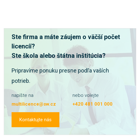
Ste firma a máte záujem o väčší počet
licencíí?
Ste škola alebo štátna inštitúcia?
Pripravíme ponuku presne podľa vaších
potrieb.
napíšte na
nebo volejte
multilicence@sw.cz
+420 481 001 000
Kontaktujte nás