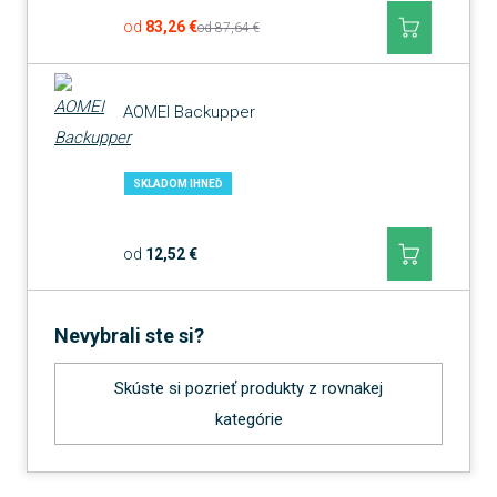
od
83,26 €
od
87,64 €
AOMEI Backupper
SKLADOM IHNEĎ
od
12,52 €
Nevybrali ste si?
Skúste si pozrieť produkty z rovnakej
kategórie