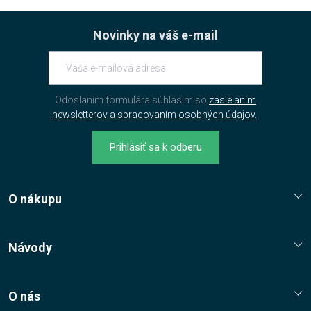
Novinky na váš e-mail
Odoslaním formulára súhlasím so
zasielaním
newsletterov a spracovaním osobných údajov.
.
Prihlásiť sa k odberu
O nákupu
Reklamační řád
Jak nakupovat?
Návody
Nákupní řád
Návody, tipy, triky
Ochrana osobních údajů
O nás
Cookies