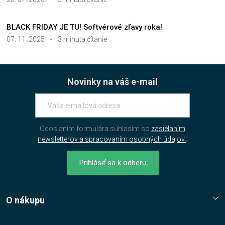
BLACK FRIDAY JE TU! Softvérové zľavy roka!
07. 11. 2025
-
3 minuta čítanie
Novinky na váš e-mail
Odoslaním formulára súhlasím so
zasielaním
newsletterov a spracovaním osobných údajov.
.
Prihlásiť sa k odberu
O nákupu
Reklamační řád