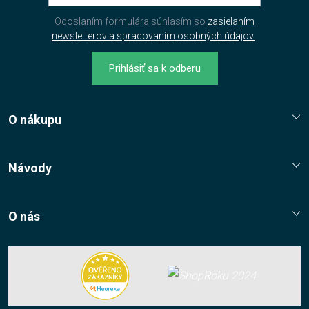
Odoslaním formulára súhlasím so
zasielaním
newsletterov a spracovaním osobných údajov.
.
Prihlásiť sa k odberu
O nákupu
Reklamační řád
Jak nakupovat?
Návody
Nákupní řád
Návody, tipy, triky
Ochrana osobních údajů
O nás
Cookies
Kontaktní údaje
Napište nám
Nákup multilicencí
Facebook