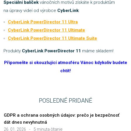
Speciální balíček
vánočních motivů získáte k produktům
na úpravy videí od výrobce
CyberLink
:
CyberLink PowerDirector 11 Ultra
CyberLink PowerDirector 11 Ultimate
CyberLink PowerDirector 11 Ultimate Suite
Produkty
CyberLink PowerDirector 11
máme skladem!
Připomeňte si okouzlující atmosféru Vánoc kdykoliv budete
chtít!
POSLEDNÉ PRIDANÉ
GDPR a ochrana osobných údajov: prečo je bezpečnosť
dát dnes nevyhnutná
26. 01. 2026
-
5 minuta čítanie