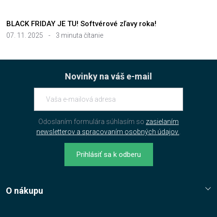
BLACK FRIDAY JE TU! Softvérové zľavy roka!
07. 11. 2025
-
3 minuta čítanie
Novinky na váš e-mail
Odoslaním formulára súhlasím so
zasielaním
newsletterov a spracovaním osobných údajov.
.
Prihlásiť sa k odberu
O nákupu
Reklamační řád