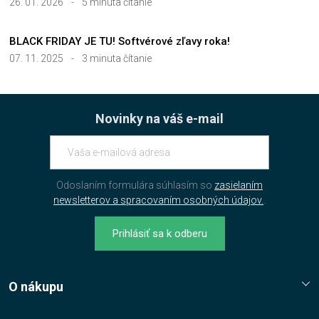
26. 01. 2026
-
5 minuta čítanie
BLACK FRIDAY JE TU! Softvérové zľavy roka!
07. 11. 2025
-
3 minuta čítanie
Novinky na váš e-mail
Odoslaním formulára súhlasím so
zasielaním
newsletterov a spracovaním osobných údajov.
.
Prihlásiť sa k odberu
O nákupu
Reklamační řád