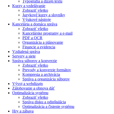
Typografia a dizajn textu
Kurzy a vzdelávanie
Zobraziť všetko
Jazykové kurzy a slovníky
Výukové nástroje
Kancelária a domáca správa
Zobraziť všetko
Kancelárske programy a e-mail
PDF a OCR
Organizácia a plánovanie
Financie a evidencia
Vzdialená správa
Servery a siete
Správa súborov a konverzie
Zobraziť všetko
Prevody a konverzie formátov
Kompresia a archivácia
Správa a organizácia súborov
Vývoj a webdizajn
Zálohovanie a obnova dáť
Optimalizácia systému
Zobraziť všetko
Správa disku a odinštalácia
Optimalizácia a čistenie systému
Hry a zábava