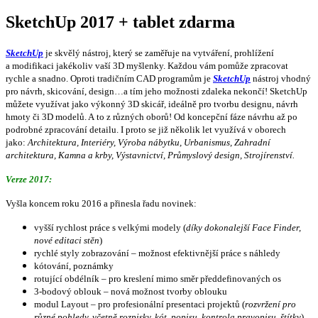
SketchUp 2017 + tablet zdarma
SketchUp
je skvělý nástroj, který se zaměřuje na vytváření, prohlížení
a modifikaci jakékoliv vaší 3D myšlenky. Každou vám pomůže zpracovat
rychle a snadno. Oproti tradičním CAD programům je
SketchUp
nástroj vhodný
pro návrh, skicování, design…a tím jeho možnosti zdaleka nekončí!
SketchUp
můžete využívat jako výkonný 3D skicář, ideálně pro tvorbu designu, návrh
hmoty či 3D modelů. A to z různých oborů! Od koncepční fáze návrhu až po
podrobné zpracování detailu. I proto se již několik let využívá v oborech
jako:
Architektura, Interiéry, Výroba nábytku, Urbanismus, Zahradní
architektura, Kamna a krby, Výstavnictví, Průmyslový design, Strojírenství.
Verze 2017:
Vyšla koncem roku 2016 a přinesla řadu novinek:
vyšší rychlost práce s velkými modely (
díky dokonalejší Face Finder,
nové editaci stěn
)
rychlé styly zobrazování – možnost efektivnější práce s náhledy
kótování, poznámky
rotující obdélník – pro kreslení mimo směr předdefinovaných os
3-bodový oblouk – nová možnost tvorby oblouku
modul Layout – pro profesionální presentaci projektů (
rozvržení pro
různé pohledy, včetně rozpisky, kót, popisu, kontrola pravopisu, štítky
)