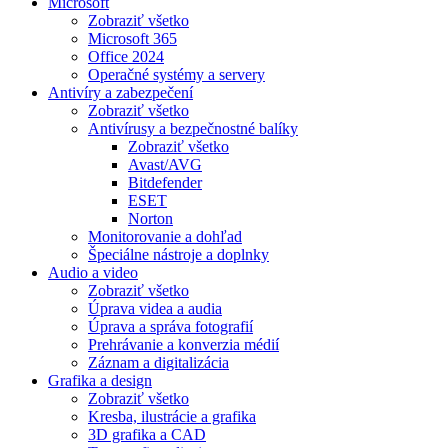
Microsoft
Zobraziť všetko
Microsoft 365
Office 2024
Operačné systémy a servery
Antivíry a zabezpečení
Zobraziť všetko
Antivírusy a bezpečnostné balíky
Zobraziť všetko
Avast/AVG
Bitdefender
ESET
Norton
Monitorovanie a dohľad
Špeciálne nástroje a doplnky
Audio a video
Zobraziť všetko
Úprava videa a audia
Úprava a správa fotografií
Prehrávanie a konverzia médií
Záznam a digitalizácia
Grafika a design
Zobraziť všetko
Kresba, ilustrácie a grafika
3D grafika a CAD