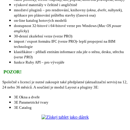
výukové materiály v češtině i angličtině
množství pluginů – pro rendrování, knihovny (
okna, dveře, nábytek
),
aplikace pro plánování průběhu stavby (časová osa)
on-line katalog hotových modelů
dostupnost 32-bitové i 64-bitové verze pro Windows (
Mac OS pouze
anglicky
)
30-denní zkušební verze (verze PRO)
import / export formátu IFC (verze PRO)- lepší propojení na BIM
technologie
klasifikátor – přiřadí entitám informace zda jde o stěnu, desku, střechu
(
verze PRO
)
funkce Ruby API – pro vývojáře
POZOR!
Společně s licencí je nutné zakoupit také předplatné (aktualizační servis) na 12,
24 nebo 36 měsíců. A s
oučástí je modul Layout a pluginy 3E:
3E Okna a dveře
3E Parametrické tvary
3E Catalog