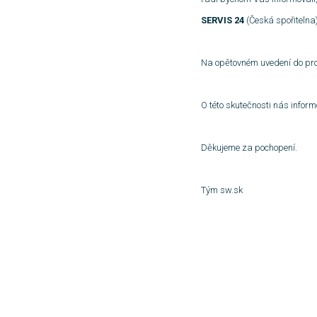
SERVIS 24
(Česká spořitelna)
Na opětovném uvedení do pro
O této skutečnosti nás infor
Děkujeme za pochopení.
Tým sw.sk