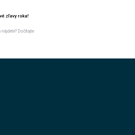
é zľavy roka!
 nájdete? Dočítajte