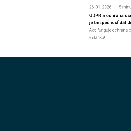
26. 01. 2026
-
5 minu
GDPR a ochrana oso
je bezpečnosť dát 
Ako funguje ochrana o
v článku!