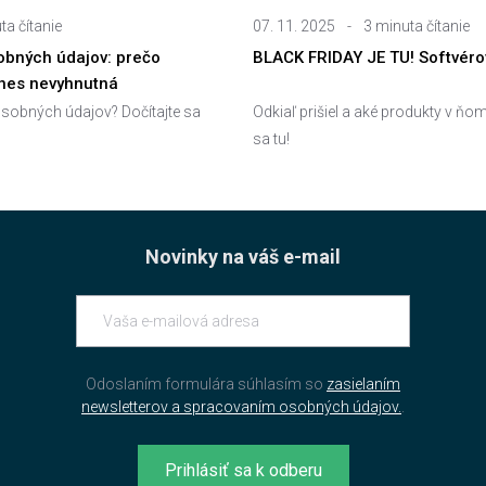
ta čítanie
07. 11. 2025
-
3 minuta čítanie
bných údajov: prečo
BLACK FRIDAY JE TU! Softvérov
dnes nevyhnutná
sobných údajov? Dočítajte sa
Odkiaľ prišiel a aké produkty v ňom
sa tu!
Novinky na váš e-mail
Odoslaním formulára súhlasím so
zasielaním
newsletterov a spracovaním osobných údajov.
.
Prihlásiť sa k odberu