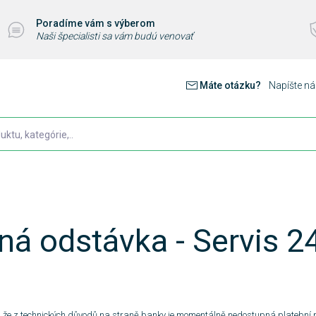
Poradíme vám s výberom
Naši špecialisti sa vám budú venovať
Máte otázku?
Napíšte n
ná odstávka - Servis 2
, že z technických důvodů na straně banky je momentálně nedostupná platební