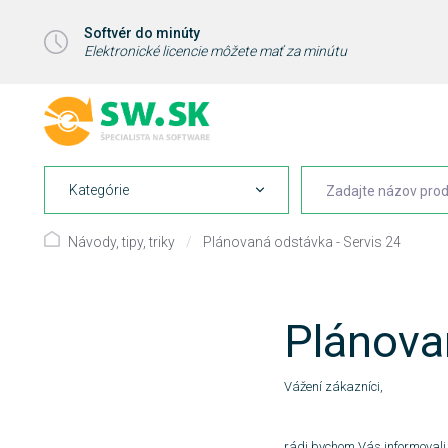
Softvér do minúty
Elektronické licencie môžete mať za minútu
Kategórie
Návody, tipy, triky
/
Plánovaná odstávka - Servis 24
Plánova
Vážení zákazníci,
rádi bychom Vás informovali