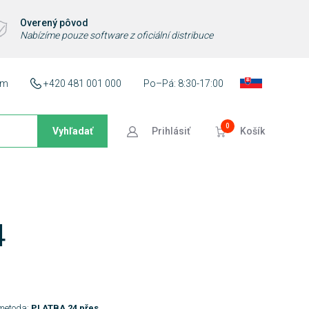
Overený pôvod
Nabízíme pouze software z oficiální distribuce
ám
+420 481 001 000
Po–Pá: 8:30-17:00
0
Vyhľadať
Prihlásiť
Košík
4
 metoda:
PLATBA 24 přes