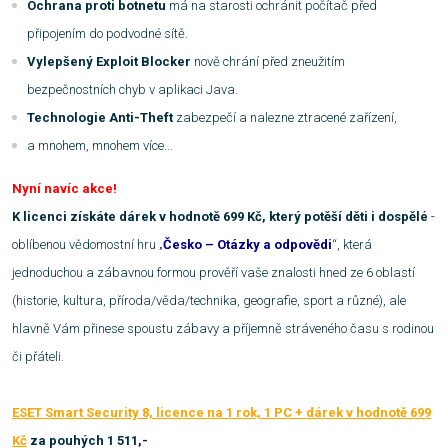
Ochrana proti botnetu
má na starosti ochránit počítač před
připojením do podvodné sítě.
Vylepšený Exploit Blocker
nově chrání před zneužitím
bezpečnostních chyb v aplikaci Java.
Technologie Anti-Theft
zabezpečí a nalezne ztracené zařízení,
a mnohem, mnohem více...
Nyní navíc akce!
K licenci získáte dárek v hodnotě 699 Kč, který potěší děti i dospělé
-
oblíbenou vědomostní hru „
Česko – Otázky a odpovědi
“, která
jednoduchou a zábavnou formou prověří vaše znalosti hned ze 6 oblastí
(historie, kultura, příroda/věda/technika, geografie, sport a různé), ale
hlavně Vám přinese spoustu zábavy a příjemně stráveného času s rodinou
či přáteli.
ESET Smart Security 8, licence na 1 rok, 1 PC + dárek v hodnotě 699
Kč
za pouhých 1 511,-