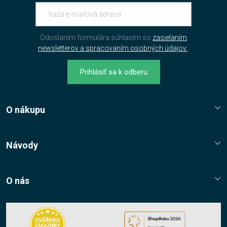
Odoslaním formulára súhlasím so
zasielaním
newsletterov a spracovaním osobných údajov.
.
Prihlásiť sa k odberu
O nákupu
Reklamační řád
Jak nakupovat?
Návody
Nákupní řád
Návody, tipy, triky
Ochrana osobních údajů
O nás
Cookies
Kontaktní údaje
Napište nám