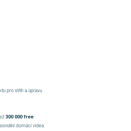
tu pro střih a úpravu
než
300 000 free
ionální domácí videa.