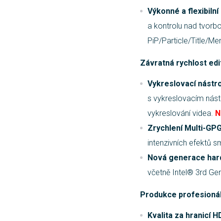
Výkonné a flexibilní
a kontrolu nad tvorbo
PiP/Particle/Title/M
Závratná rychlost ed
Vykreslovací nástro
s vykreslovacím nást
vykreslování videa.
N
Zrychlení Multi-GP
intenzivních efektů 
Nová generace har
včetně Intel® 3rd G
Produkce profesionáln
Kvalita za hranicí H