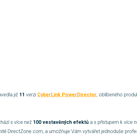
vedla již
11
verzi
CyberLink PowerDirector
, oblíbeného produk
chází s více než
100 vestavěných efektů
a s přístupem k více 
itě DirectZone.com, a umožňuje Vám vytvářet jednoduše profes