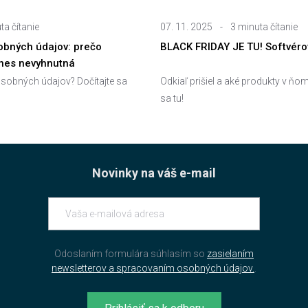
ta čítanie
07. 11. 2025
-
3 minuta čítanie
bných údajov: prečo
BLACK FRIDAY JE TU! Softvérov
dnes nevyhnutná
sobných údajov? Dočítajte sa
Odkiaľ prišiel a aké produkty v ňom
sa tu!
Novinky na váš e-mail
Odoslaním formulára súhlasím so
zasielaním
newsletterov a spracovaním osobných údajov.
.