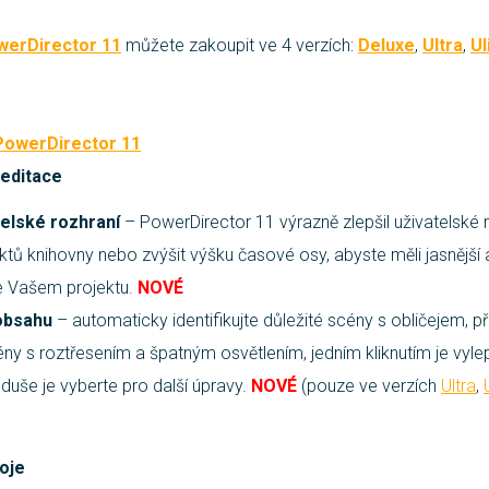
werDirector 11
můžete zakoupit ve 4 verzích:
Deluxe
,
Ultra
,
Ul
PowerDirector 11
 editace
elské rozhraní
– PowerDirector 11 výrazně zlepšil uživatelské r
ektů knihovny nebo zvýšit výšku časové osy, abyste měli jasnější a
e Vašem projektu.
NOVÉ
obsahu
– automaticky identifikujte důležité scény s obličejem, p
y s roztřesením a špatným osvětlením, jedním kliknutím je vyl
duše je vyberte pro další úpravy.
NOVÉ
(pouze ve verzích
Ultra
,
oje