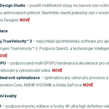
 Design Studio
– použití multifunkční stopy na časové ose rozhraní
u animovaných překrytí. Navrhněte vlastní jedinečný styl s nový
enu Designer
NOVÉ
itace
j TrueVelocity™ 3
– nejrychlejší spotřebitelský software pro úp
rojem TrueVelocity™ 3. Podpora OpenCL a technologie Intellige
OVÉ
GPU
– podporovaná multi-GPGPU hardwarová akcelerace pro ur
směšování a vykreslování videa.
NOVÉ
dwarové optimalizace
– optimalizovaný výkon pro procesor a 
eneration Core, AMD® VISION® a nVidia GeForce
NOVÉ
í kvality
D
– podpora importu, editace a tvorby 4K ultra high definition vi