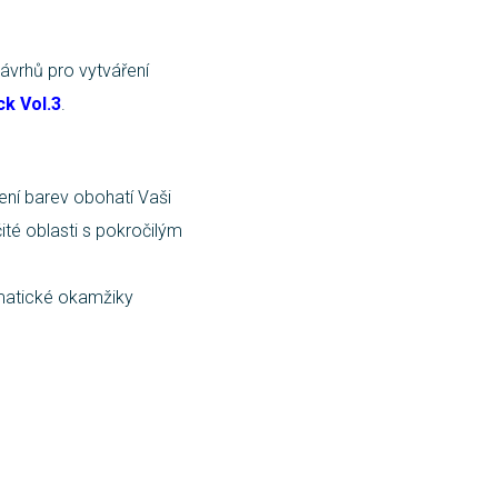
návrhů pro vytváření
k Vol.3
.
ení barev obohatí Vaši
ité oblasti s pokročilým
amatické okamžiky