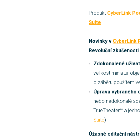
Produkt
CyberLink Po
Suite
.
Novinky v
CyberLink 
Revoluční zkušenosti
Zdokonalené uživat
velikost miniatur obj
o záběru použitém v
Úprava vybraného 
nebo nedokonalé scén
TrueTheater™ a jedno
Suite
)
Úžasné editační nástr