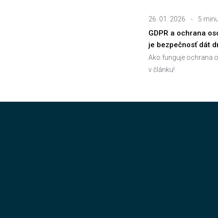
26. 01. 2026
-
5 minu
GDPR a ochrana oso
je bezpečnosť dát 
Ako funguje ochrana o
v článku!