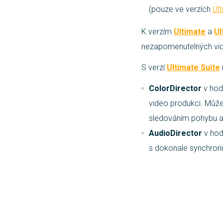
(pouze ve verzích
Ult
K verzím
Ultimate
a
Ul
nezapomenutelných vi
S verzí
Ultimate Suite
ColorDirector
v hod
video produkci. Můžet
sledováním pohybu a
AudioDirector
v hod
s dokonale synchron