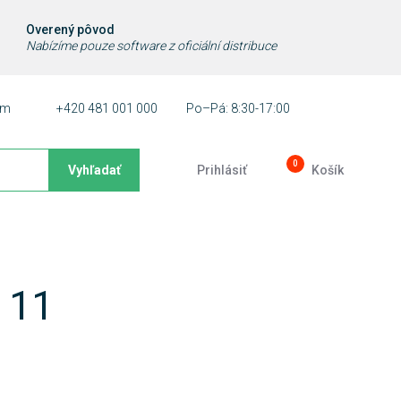
Overený pôvod
Nabízíme pouze software z oficiální distribuce
ám
+420 481 001 000
Po–Pá: 8:30-17:00
0
Vyhľadať
Prihlásiť
Košík
 11