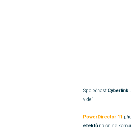
Společnost
Cyberlink
u
videí!
PowerDirector 11
při
efektů
na online komun