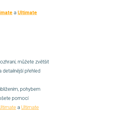
imate
a
Ultimate
ozhraní, můžete zvětšit
 detailnější přehled
řiblížením, pohybem
epšete pomocí
Ultimate
a
Ultimate