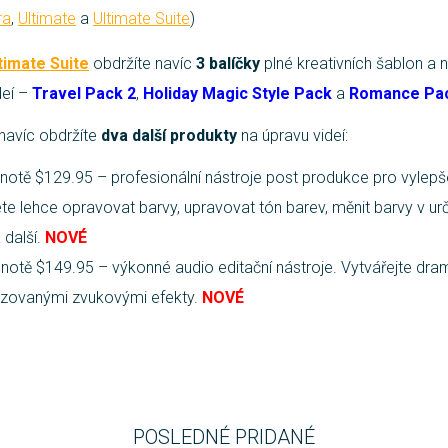
ra
,
Ultimate
a
Ultimate Suite
)
timate Suite
obdržíte navíc
3 balíčky
plné kreativních šablon a 
deí –
Travel Pack 2
,
Holiday Magic Style Pack
a
Romance Pac
navíc obdržíte
dva další produkty
na úpravu videí:
notě $129.95 – profesionální nástroje post produkce pro vylepš
e lehce opravovat barvy, upravovat tón barev, měnit barvy v urč
 další.
NOVÉ
notě $149.95 – výkonné audio editační nástroje. Vytvářejte dr
izovanými zvukovými efekty.
NOVÉ
POSLEDNÉ PRIDANÉ