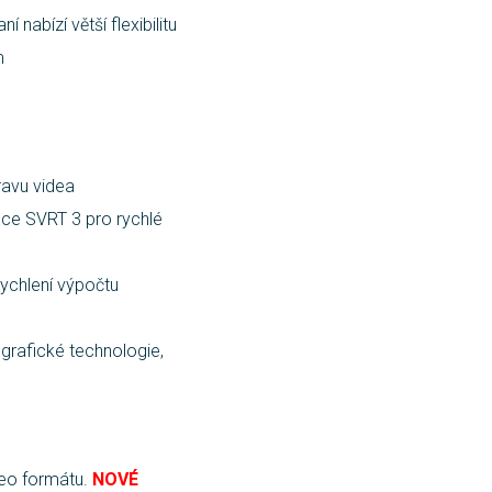
 nabízí větší flexibilitu
m
ravu videa
nce SVRT 3 pro rychlé
ychlení výpočtu
grafické technologie,
deo formátu.
NOVÉ