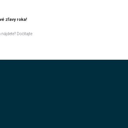
é zľavy roka!
 nájdete? Dočítajte