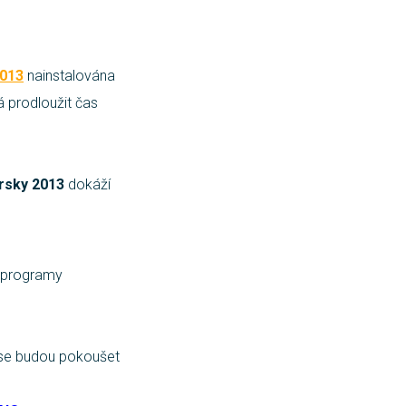
2013
nainstalována
 prodloužit čas
rsky 2013
dokáží
i programy
í se budou pokoušet