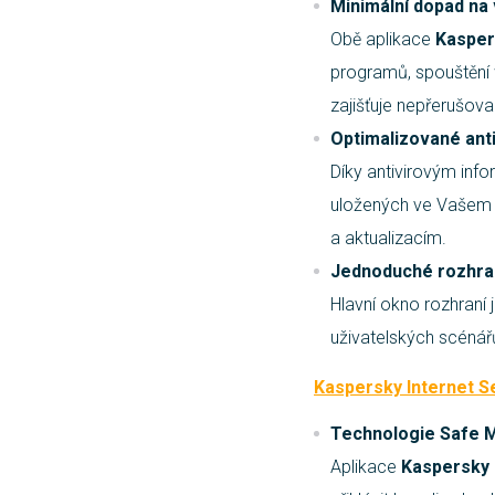
Minimální dopad na 
Obě aplikace
Kasper
programů, spouštění
zajišťuje nepřerušova
Optimalizované ant
Díky antivirovým info
uložených ve Vašem po
a aktualizacím.
Jednoduché rozhra
Hlavní okno rozhraní
uživatelských scénář
Kaspersky Internet S
Technologie Safe 
Aplikace
Kaspersky 