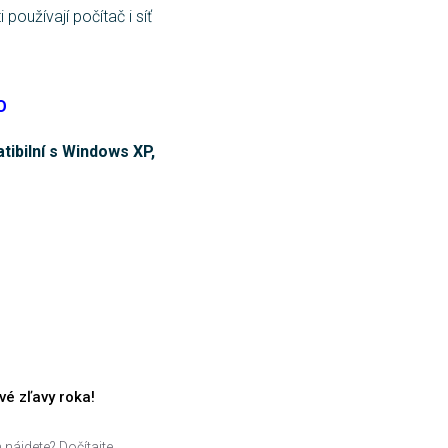
používají počítač i síť
O
tibilní s Windows XP,
é zľavy roka!
 nájdete? Dočítajte