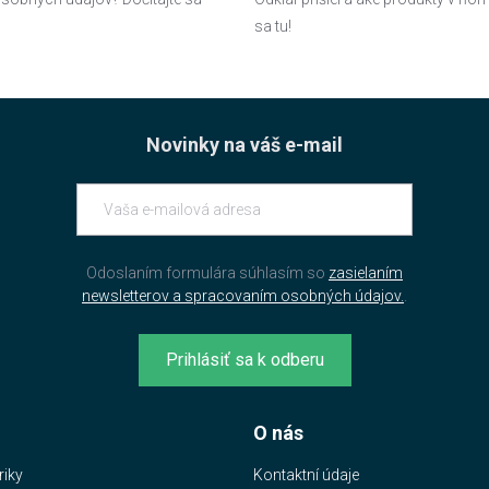
sa tu!
Novinky na váš e-mail
Odoslaním formulára súhlasím so
zasielaním
newsletterov a spracovaním osobných údajov.
.
Prihlásiť sa k odberu
O nás
riky
Kontaktní údaje