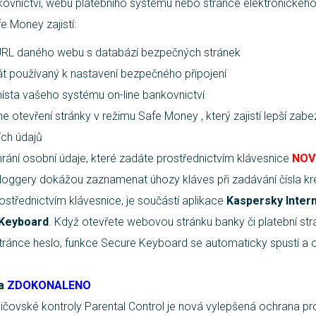
ankovnictví, webu platebního systému nebo stránce elektronickéh
e Money zajistí:
URL daného webu s databází bezpečných stránek
kát používaný k nastavení bezpečného připojení
 místa vašeho systému on-line bankovnictví
 otevření stránky v režimu Safe Money , který zajistí lepší zabe
ích údajů
rání osobní údaje, které zadáte prostřednictvím klávesnice
NOV
loggery dokážou zaznamenat úhozy kláves při zadávání čísla kred
ostřednictvím klávesnice, je součástí aplikace
Kaspersky Intern
Keyboard
. Když otevřete webovou stránku banky či platební st
tránce heslo, funkce Secure Keyboard se automaticky spustí a 
a
ZDOKONALENO
ičovské kontroly Parental Control je nová vylepšená ochrana pro