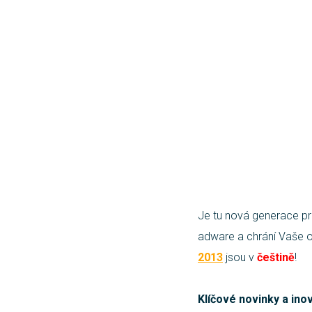
Je tu nová generace p
adware a chrání Vaše o
2013
jsou v
češtině
!
Klíčové novinky a in