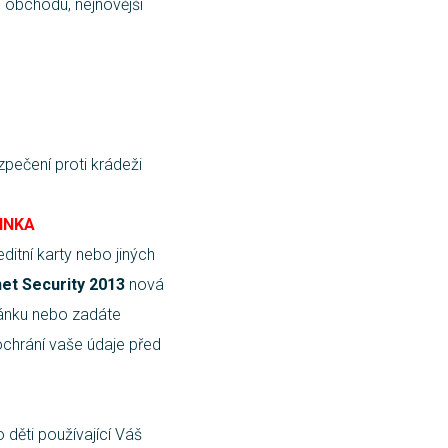
o obchodu, nejnovější
zpečení proti krádeži
INKA
itní karty nebo jiných
et Security 2013
nová
ránku nebo zadáte
ochrání vaše údaje před
 děti používající Váš