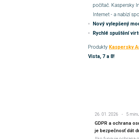
počítač. Kaspersky Int
Internet - a nabízí s
Nový vylepšený mod
Rychlé spuštění vir
Produkty
Kaspersky An
Vista, 7 a 8!
26. 01. 2026
-
5 minu
GDPR a ochrana oso
je bezpečnosť dát 
Ako funguje ochrana o