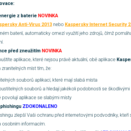
novace:
nergie z baterie
NOVINKA
spersky Anti-Virus 2013
nebo
Kaspersky Internet Security 
ém baterií, automaticky omezí využití jeho zdrojů, čímž pomáhá
í.
ce před zneužitím
NOVINKA
ouštíte aplikace, které nejsou právě aktuální, obě aplikace
Kaspe
h zranitelných míst tím, že:
titelných souborů aplikací, které mají slabá místa
spustitelných souborů a hledají jakékoli podobnosti se škodlivým
 povolují aplikace se slabými místy
 phishingu
ZDOKONALENO
ishingu zlepší Vaši ochranu před internetovými podvodníky, kteř
im osobním informacím.