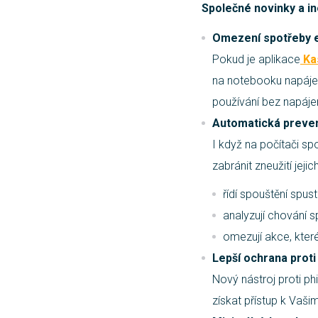
Společné novinky a i
Omezení spotřeby e
Pokud je aplikace
Ka
na notebooku napájen
používání bez napájen
Automatická preven
I když na počítači sp
zabránit zneužití jejic
řídí spouštění spus
analyzují chování 
omezují akce, které
Lepší ochrana proti
Nový nástroj proti ph
získat přístup k Vaš