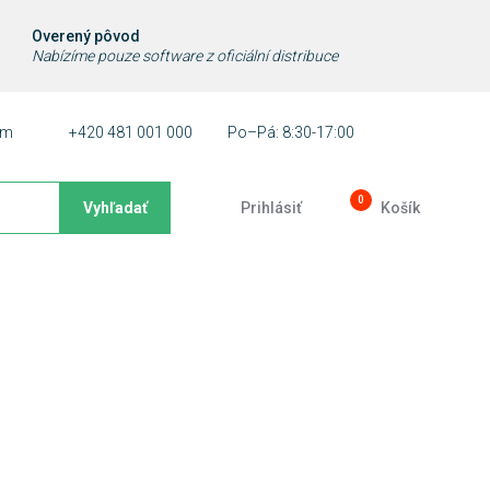
Overený pôvod
Nabízíme pouze software z oficiální distribuce
ám
+420 481 001 000
Po–Pá: 8:30-17:00
0
Vyhľadať
Prihlásiť
Košík