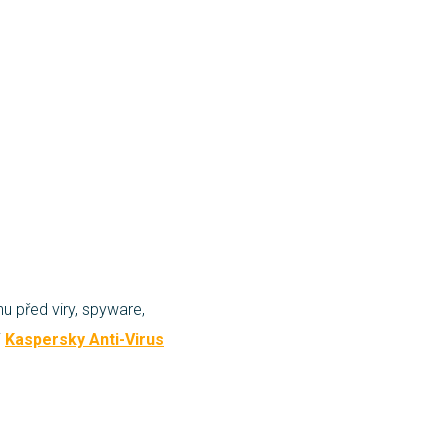
nu před viry, spyware,
i
Kaspersky Anti-Virus