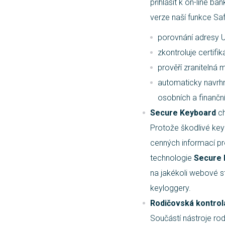
přihlásit k on-line b
verze naší funkce Saf
porovnání adresy 
zkontroluje certifi
prověří zranitelná
automaticky navrhne
osobních a finančn
Secure Keyboard
ch
Protože škodlivé key
cenných informací pr
technologie
Secure 
na jakékoli webové s
keyloggery.
Rodičovská kontrol
Součástí nástroje rod