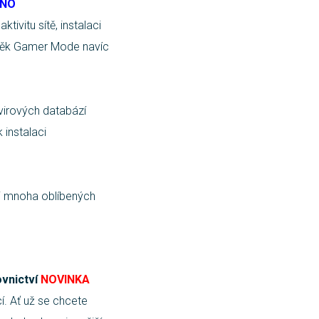
ENO
ivitu sítě, instalaci
lněk Gamer Mode navíc
ivirových databází
 instalaci
ci mnoha oblíbených
vnictví
NOVINKA
í. Ať už se chcete