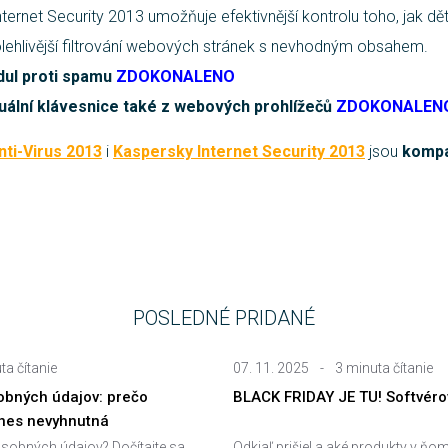
ernet Security 2013 umožňuje efektivnější kontrolu toho, jak děti 
polehlivější filtrování webových stránek s nevhodným obsahem.
ul proti spamu
ZDOKONALENO
tuální klávesnice také z webových prohlížečů
ZDOKONALEN
ti-Virus 2013
i
Kaspersky Internet Security 2013
jsou
kompa
POSLEDNÉ PRIDANÉ
ta čítanie
07. 11. 2025
-
3 minuta čítanie
bných údajov: prečo
BLACK FRIDAY JE TU! Softvérov
dnes nevyhnutná
sobných údajov? Dočítajte sa
Odkiaľ prišiel a aké produkty v ňom