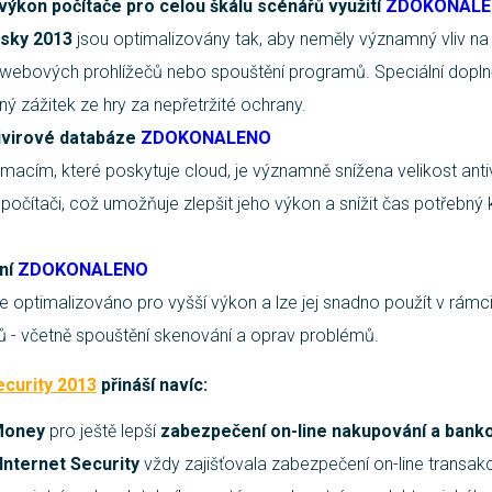
výkon počítače pro celou škálu scénářů využití
ZDOKONAL
sky 2013
jsou optimalizovány tak, aby neměly významný vliv na akt
 webových prohlížečů nebo spouštění programů. Speciální dop
ný zážitek ze hry za nepřetržité ochrany.
ivirové databáze
ZDOKONALENO
rmacím, které poskytuje cloud, je významně snížena velikost ant
čítači, což umožňuje zlepšit jeho výkon a snížit čas potřebný k
ní
ZDOKONALENO
 je optimalizováno pro vyšší výkon a lze jej snadno použít v rám
ů - včetně spouštění skenování a oprav problémů.
ecurity 2013
přináší navíc:
Money
pro ještě lepší
zabezpečení on-line nakupování a banko
Internet Security
vždy zajišťovala zabezpečení on-line transakc