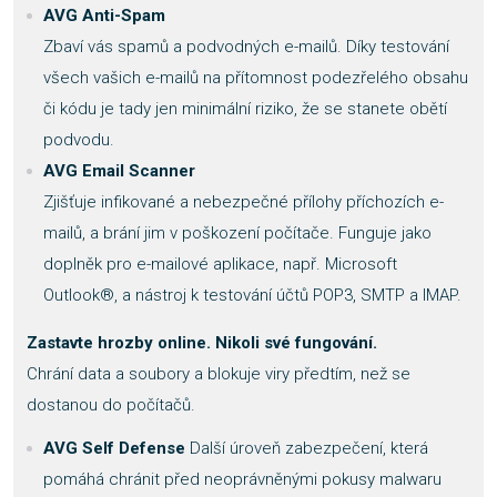
AVG Anti-Spam
Zbaví vás spamů a podvodných e-mailů. Díky testování
všech vašich e-mailů na přítomnost podezřelého obsahu
či kódu je tady jen minimální riziko, že se stanete obětí
podvodu.
AVG Email Scanner
Zjišťuje infikované a nebezpečné přílohy příchozích e-
mailů, a brání jim v poškození počítače. Funguje jako
doplněk pro e-mailové aplikace, např. Microsoft
Outlook®, a nástroj k testování účtů POP3, SMTP a IMAP.
Zastavte hrozby online. Nikoli své fungování.
Chrání data a soubory a blokuje viry předtím, než se
dostanou do počítačů.
AVG Self Defense
Další úroveň zabezpečení, která
pomáhá chránit před neoprávněnými pokusy malwaru