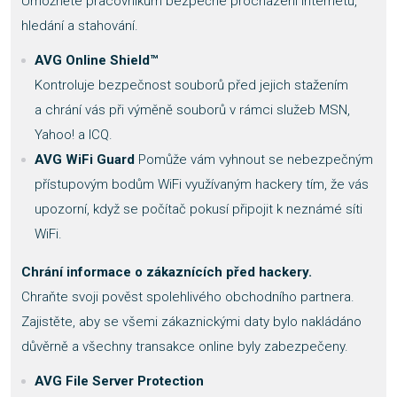
Umožněte pracovníkům bezpečné procházení internetu,
hledání a stahování.
AVG Online Shield™
Kontroluje bezpečnost souborů před jejich stažením
a chrání vás při výměně souborů v rámci služeb MSN,
Yahoo! a ICQ.
AVG WiFi Guard
Pomůže vám vyhnout se nebezpečným
přístupovým bodům WiFi využívaným hackery tím, že vás
upozorní, když se počítač pokusí připojit k neznámé síti
WiFi.
Chrání informace o zákaznících před hackery.
Chraňte svoji pověst spolehlivého obchodního partnera.
Zajistěte, aby se všemi zákaznickými daty bylo nakládáno
důvěrně a všechny transakce online byly zabezpečeny.
AVG File Server Protection