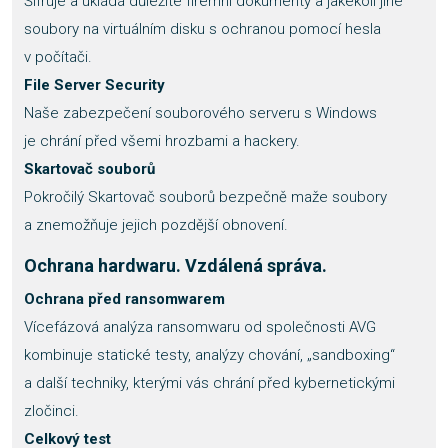
Šifruje a ukládá důležité firemní dokumenty a jakékoli jiné
soubory na virtuálním disku s ochranou pomocí hesla
v počítači.
File Server Security
Naše zabezpečení souborového serveru s Windows
je chrání před všemi hrozbami a hackery.
Skartovač souborů
Pokročilý Skartovač souborů bezpečně maže soubory
a znemožňuje jejich pozdější obnovení.
Ochrana hardwaru. Vzdálená správa.
Ochrana před ransomwarem
Vícefázová analýza ransomwaru od společnosti AVG
kombinuje statické testy, analýzy chování, „sandboxing“
a další techniky, kterými vás chrání před kybernetickými
zločinci.
Celkový test