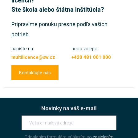
licencíí?
Ste škola alebo štátna inštitúcia?
Pripravíme ponuku presne podľa vaších
potrieb.
napíšte na
nebo volejte
multilicence@sw.cz
+420 481 001 000
Kontaktujte nás
Novinky na váš e-mail
Odoslaním formulára súhlasím so
zasielaním