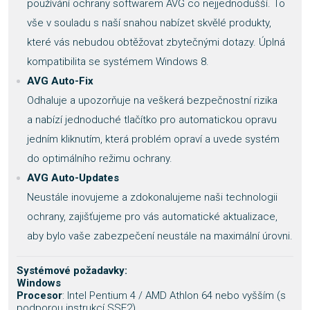
používání ochrany softwarem AVG co nejjednodušší. To
vše v souladu s naší snahou nabízet skvělé produkty,
které vás nebudou obtěžovat zbytečnými dotazy. Úplná
kompatibilita se systémem Windows 8.
AVG Auto-Fix
Odhaluje a upozorňuje na veškerá bezpečnostní rizika
a nabízí jednoduché tlačítko pro automatickou opravu
jedním kliknutím, která problém opraví a uvede systém
do optimálního režimu ochrany.
AVG Auto-Updates
Neustále inovujeme a zdokonalujeme naši technologii
ochrany, zajišťujeme pro vás automatické aktualizace,
aby bylo vaše zabezpečení neustále na maximální úrovni.
Systémové požadavky:
Windows
Procesor
: Intel Pentium 4 / AMD Athlon 64 nebo vyšším (s
podporou instrukcí SSE2)