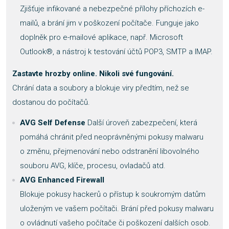
Zjišťuje infikované a nebezpečné přílohy příchozích e-
mailů, a brání jim v poškození počítače. Funguje jako
doplněk pro e-mailové aplikace, např. Microsoft
Outlook®, a nástroj k testování účtů POP3, SMTP a IMAP.
Zastavte hrozby online. Nikoli své fungování.
Chrání data a soubory a blokuje viry předtím, než se
dostanou do počítačů.
AVG Self Defense
Další úroveň zabezpečení, která
pomáhá chránit před neoprávněnými pokusy malwaru
o změnu, přejmenování nebo odstranění libovolného
souboru AVG, klíče, procesu, ovladačů atd.
AVG Enhanced Firewall
Blokuje pokusy hackerů o přístup k soukromým datům
uloženým ve vašem počítači. Brání před pokusy malwaru
o ovládnutí vašeho počítače či poškození dalších osob.