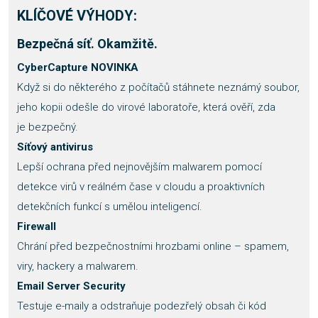
KLÍČOVÉ VÝHODY:
Bezpečná síť. Okamžitě.
CyberCapture NOVINKA
Když si do některého z počítačů stáhnete neznámý soubor,
jeho kopii odešle do virové laboratoře, která ověří, zda
je bezpečný.
Síťový antivirus
Lepší ochrana před nejnovějším malwarem pomocí
detekce virů v reálném čase v cloudu a proaktivních
detekčních funkcí s umělou inteligencí.
Firewall
Chrání před bezpečnostními hrozbami online – spamem,
viry, hackery a malwarem.
Email Server Security
Testuje e-maily a odstraňuje podezřelý obsah či kód