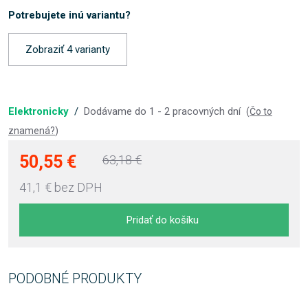
Potrebujete inú variantu?
Zobraziť 4 varianty
Elektronicky
/
Dodávame do 1 - 2 pracovných dní
(
Čo to
znamená?
)
50,55 €
63,18 €
41,1 €
bez DPH
Pridať do košíku
PODOBNÉ PRODUKTY