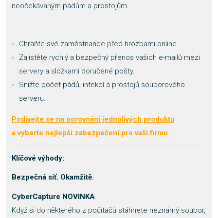
neočekávaným pádům a prostojům.
Chraňte své zaměstnance před hrozbami online.
Zajistěte rychlý a bezpečný přenos vašich e-mailů mezi
servery a složkami doručené pošty.
Snižte počet pádů, infekcí a prostojů souborového
serveru.
Podívejte se na porovnání jednolivých produktů
a vyberte nejlepší zabezpečení pro vaši firmu
Klíčové výhody:
Bezpečná síť. Okamžitě.
CyberCapture NOVINKA
Když si do některého z počítačů stáhnete neznámý soubor,