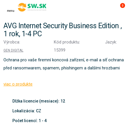
0
menu
AVG Internet Security Business Edition ,
1 rok, 1-4 PC
Výrobca:
Kód produktu:
Jazyk:
15399
GEN DIGITAL
Ochrana pro vaše firemní koncová zařízení, e-mail a síť ochrana
před ransomwarem, spamem, phishingem a dalšími hrozbami
viac o produkte
Dlžka licencie (mesiace): 12
Lokalizácia: CZ
Počet licencí: 1 - 4