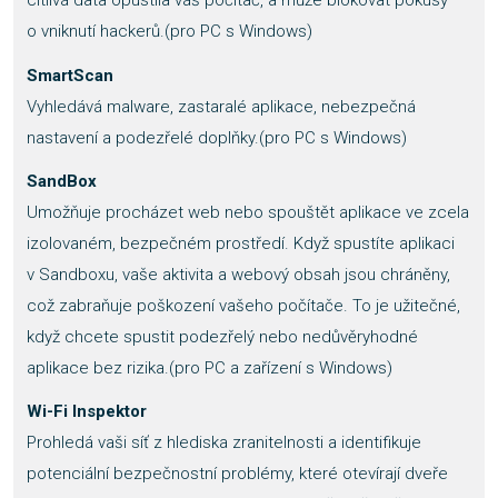
citlivá data opustila váš počítač, a může blokovat pokusy
o vniknutí hackerů.(pro PC s Windows)
SmartScan
Vyhledává malware, zastaralé aplikace, nebezpečná
nastavení a podezřelé doplňky.(pro PC s Windows)
SandBox
Umožňuje procházet web nebo spouštět aplikace ve zcela
izolovaném, bezpečném prostředí. Když spustíte aplikaci
v Sandboxu, vaše aktivita a webový obsah jsou chráněny,
což zabraňuje poškození vašeho počítače. To je užitečné,
když chcete spustit podezřelý nebo nedůvěryhodné
aplikace bez rizika.(pro PC a zařízení s Windows)
Wi-Fi Inspektor
Prohledá vaši síť z hlediska zranitelnosti a identifikuje
potenciální bezpečnostní problémy, které otevírají dveře