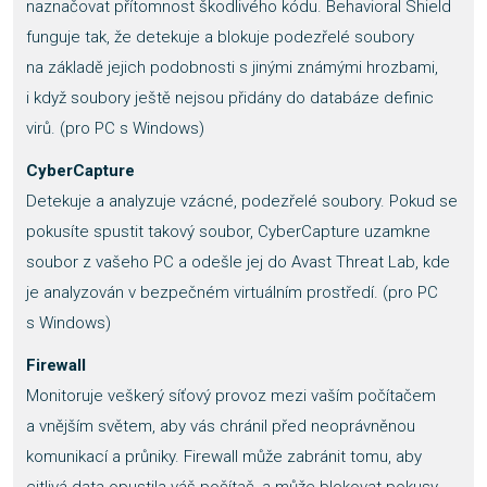
naznačovat přítomnost škodlivého kódu. Behavioral Shield
funguje tak, že detekuje a blokuje podezřelé soubory
na základě jejich podobnosti s jinými známými hrozbami,
i když soubory ještě nejsou přidány do databáze definic
virů. (pro PC s Windows)
CyberCapture
Detekuje a analyzuje vzácné, podezřelé soubory. Pokud se
pokusíte spustit takový soubor, CyberCapture uzamkne
soubor z vašeho PC a odešle jej do Avast Threat Lab, kde
je analyzován v bezpečném virtuálním prostředí. (pro PC
s Windows)
Firewall
Monitoruje veškerý síťový provoz mezi vaším počítačem
a vnějším světem, aby vás chránil před neoprávněnou
komunikací a průniky. Firewall může zabránit tomu, aby