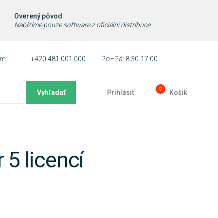
Overený pôvod
Nabízíme pouze software z oficiální distribuce
ám
+420 481 001 000
Po–Pá: 8:30-17:00
0
Vyhľadať
Prihlásiť
Košík
 5 licencí