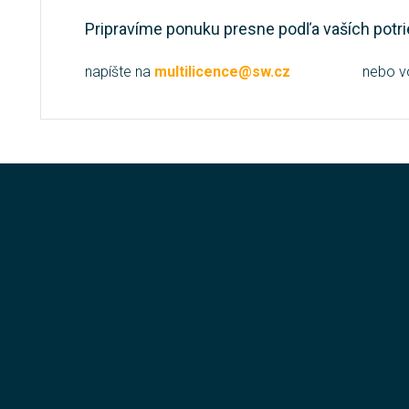
Pripravíme ponuku presne podľa vaších potri
napíšte na
multilicence@sw.cz
nebo v