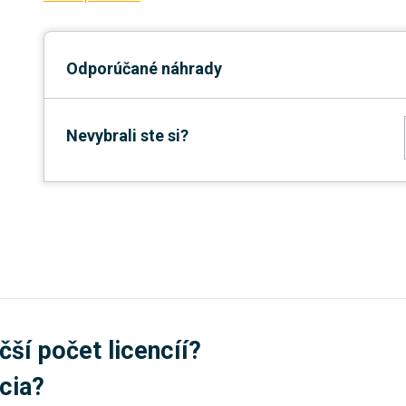
Odporúčané náhrady
Nevybrali ste si?
čší počet licencíí?
úcia?