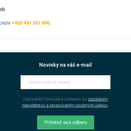
eb.
olejte
+420 481 001 000
Novinky na váš e-mail
Odoslaním formulára súhlasím so
zasielaním
newsletterov a spracovaním osobných údajov.
.
Prihlásiť sa k odberu