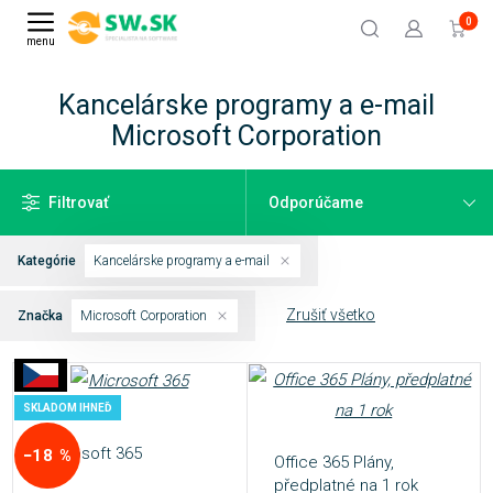
0
menu
Kancelárske programy a e-mail
Microsoft Corporation
Filtrovať
Kategórie
Kancelárske programy a e-mail
Zrušiť všetko
Značka
Microsoft Corporation
SKLADOM IHNEĎ
Microsoft 365
−18 %
Office 365 Plány,
předplatné na 1 rok