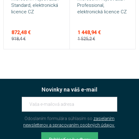
Standard, elektronická
Professional,
licence CZ
elektronická licence CZ
872,48 €
1 448,94 €
918,4 €
1 525,2 €
Novinky na váš e-mail
Odoslaním formulára súhlasím so
zasielaním
newsletterov a spracovaním osobných údajov.
.