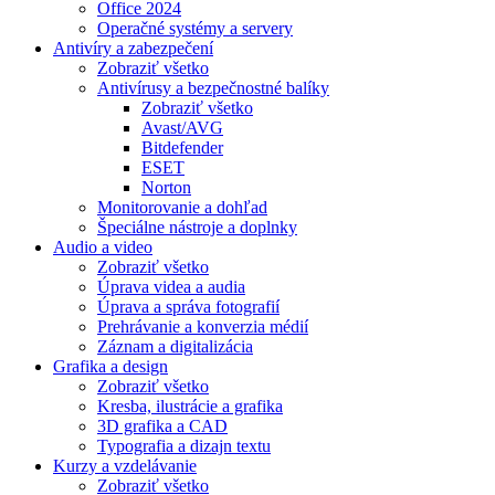
Office 2024
Operačné systémy a servery
Antivíry a zabezpečení
Zobraziť všetko
Antivírusy a bezpečnostné balíky
Zobraziť všetko
Avast/AVG
Bitdefender
ESET
Norton
Monitorovanie a dohľad
Špeciálne nástroje a doplnky
Audio a video
Zobraziť všetko
Úprava videa a audia
Úprava a správa fotografií
Prehrávanie a konverzia médií
Záznam a digitalizácia
Grafika a design
Zobraziť všetko
Kresba, ilustrácie a grafika
3D grafika a CAD
Typografia a dizajn textu
Kurzy a vzdelávanie
Zobraziť všetko