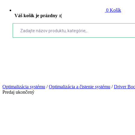
0
Košík
Váš košík je prázdny :(
Optimalizácia systému
/
Optimalizácia a čistenie systému
/
Driver Bo
Predaj ukončený