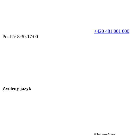
+420 481 001 000
Po–Pá: 8:30-17:00
Zvolený jazyk
Slovenčina