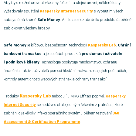
Aby bylo možné srovnat všechny řešení na stejné úrovni, některé testy
vyžadovaly spuštění
Kaspersky Internet Security
s vypnutím všech
subsystémů kromě
Safe Money
. Ani to ale nezabránilo produktu úspěšně
zablokovat všechny hrozby.
Safe Money
je klíčovou bezpečnostní technologií
Kaspersky Lab
.
Chrání
bankovní transakce
a je součástí produktů
pro domácí uživatele
i podnikové klienty
. Technologie poskytuje mnohovrstvou ochranu
finančních aktivit uživatelů pomocí hledání malwaru na jejich počítačích,
kontroly autentičnosti webových stránek a ochrany transakcí.
Kaspersky Lab
Produkty
nebodují u MRG Effitas poprvé.
Kaspersky
Internet Security
se nedávno stalo jediným řešením z patnácti, které
zabránilo jakékoliv infekci operačního systému během testování
360
Assessment & Certification Programme
.