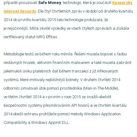
případě posuzovali
Safe Money
, technologii, která je součástí
Kaspersky
Internet Security
. Dle čtyř čtvrtletních zpráv v období od druhého kvartálu
2014 do prvního kvartálu 2015 tato technologie prokázala, že
je nejúčinnější. Měla skvělé výsledky ve všech čtyřech zprávách a získala
certfikovaný statut MRG Effitas.
Metodologie testů se během roku měnila. Řešení musela bojovat s řadou
nedávných hrozeb, aktivním finančním malwarem a také musela zabránit
jakémukoli úniku platebních dat během transakcí z již infikovaných
systémů, které imitovaly nejběžnější botnety. V druhém čtvrtletí 2014
odborníci simulovali útok pomocí prostředníka (Man-in-The-Middle),
ve třetím čtvrtletí 2014 a v prvním v roce 2015 se snažili obelstít
bezpečnostní systémy přesměrováním API hovorů a ve čtvrtém kvartálu
2014 obešli ochranu prohlížeče pomocí metody Windows Application
Compatibility a Windows AppInit DLL.