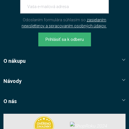
Odoslaním formulára súhlasím so
zasielaním
newsletterov a spracovaním osobných údajov.
.
Prihlásiť sa k odberu
O nákupu
Reklamační řád
Jak nakupovat?
Návody
Nákupní řád
Návody, tipy, triky
Ochrana osobních údajů
O nás
Cookies
Kontaktní údaje
Napište nám
Nákup multilicencí