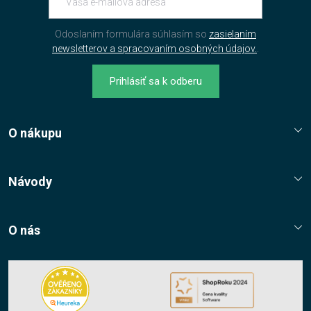
Odoslaním formulára súhlasím so
zasielaním
newsletterov a spracovaním osobných údajov.
.
Prihlásiť sa k odberu
O nákupu
Reklamační řád
Jak nakupovat?
Návody
Nákupní řád
Návody, tipy, triky
Ochrana osobních údajů
O nás
Cookies
Kontaktní údaje
Napište nám
Nákup multilicencí